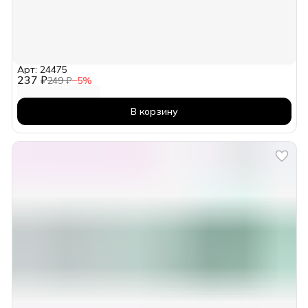
Арт: 24475
237 ₽
249 ₽
−
5
%
В корзину