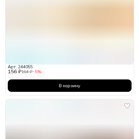
Арт: 244055
156 ₽
164 ₽
−
5
%
В корзину