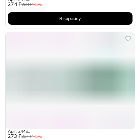
274 ₽
288 ₽
−
5
%
В корзину
Арт: 24483
273 ₽
287 ₽
−
5
%