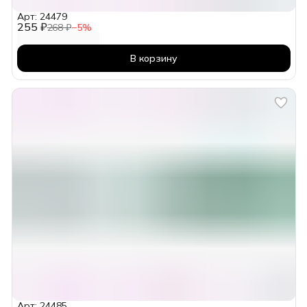
Арт: 24479
255 ₽
268 ₽
−
5
%
В корзину
Арт: 24485