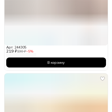
Арт: 244305
219 ₽
230 ₽
−
5
%
В корзину