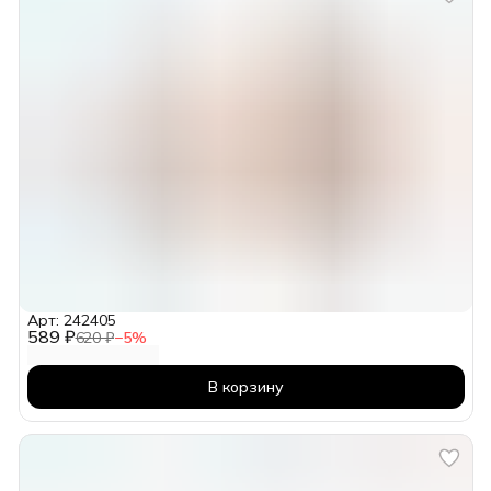
Арт: 242405
589 ₽
620 ₽
−
5
%
В корзину