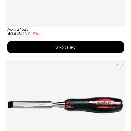
Арт: 24525
404 ₽
425 ₽
−
5
%
В корзину