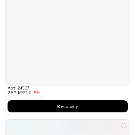
Арт: 24507
269 ₽
283 ₽
−
5
%
В корзину