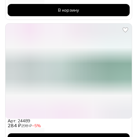
В корзину
Арт: 24489
284 ₽
298 ₽
−
5
%