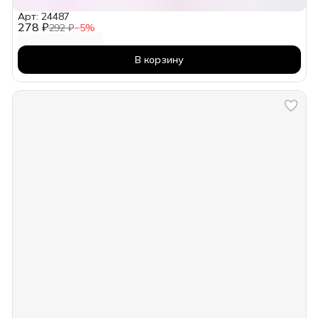
Арт: 24487
278 ₽
292 ₽
−
5
%
В корзину