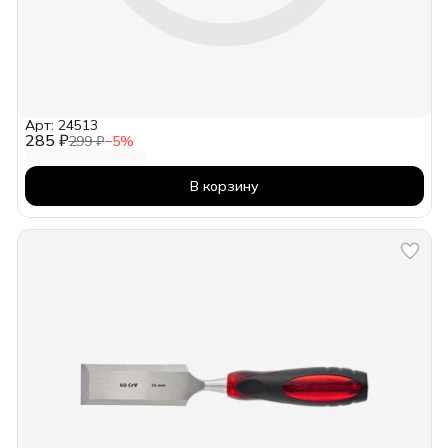
Арт: 24513
285 ₽
299 ₽
−
5
%
В корзину