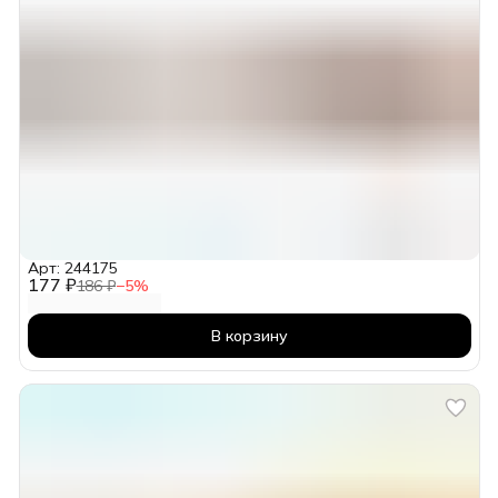
Арт: 244175
177 ₽
186 ₽
−
5
%
В корзину