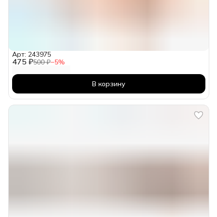
Арт: 243975
475 ₽
500 ₽
−
5
%
В корзину