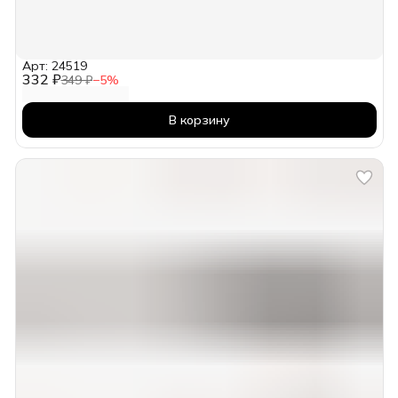
Арт: 24519
332 ₽
349 ₽
−
5
%
В корзину