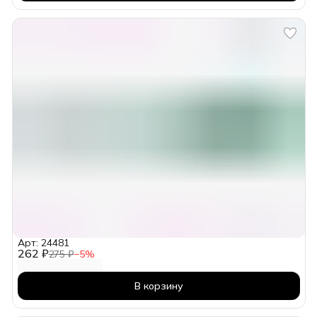
Арт: 24481
262 ₽
275 ₽
−
5
%
В корзину