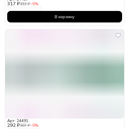
317 ₽
333 ₽
−
5
%
В корзину
Арт: 24491
292 ₽
307 ₽
−
5
%