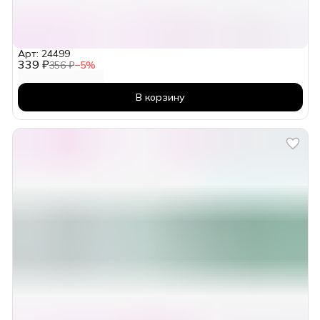
Арт: 24499
339 ₽
356 ₽
−
5
%
В корзину