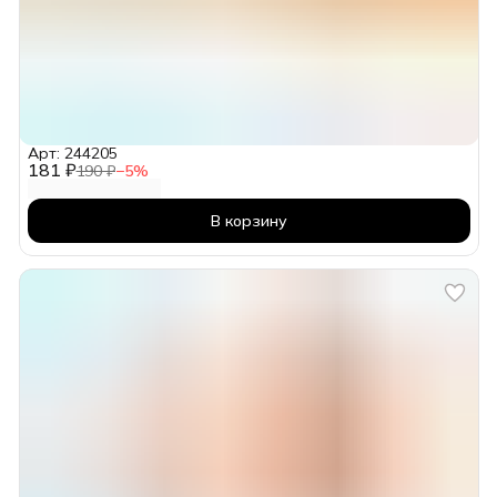
Арт: 244205
181 ₽
190 ₽
−
5
%
В корзину