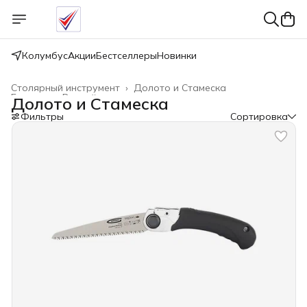
Колумбус
Акции
Бестселлеры
Новинки
Столярный инструмент
›
Долото и Стамеска
Главная
›
Ручной инструмент
›
Долото и Стамеска
Фильтры
Сортировка