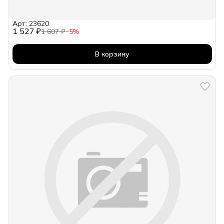
Арт: 23620
1 527 ₽
1 607 ₽
−
5
%
В корзину