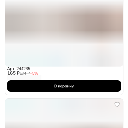
Арт: 244235
185 ₽
194 ₽
−
5
%
В корзину