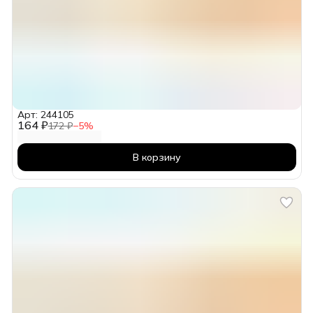
Арт: 244105
164 ₽
172 ₽
−
5
%
В корзину