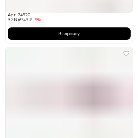
Арт: 24520
326 ₽
343 ₽
−
5
%
В корзину