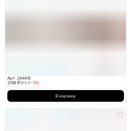
Арт: 244405
258 ₽
271 ₽
−
5
%
В корзину