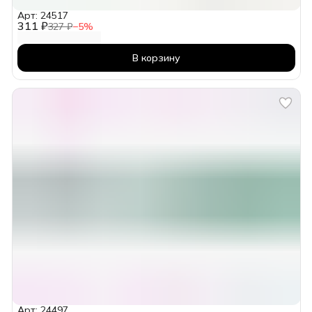
Арт: 24517
311 ₽
327 ₽
−
5
%
В корзину
Арт: 24497