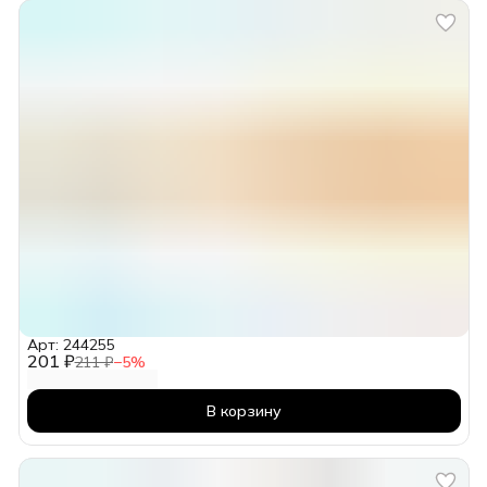
Арт: 244255
201 ₽
211 ₽
−
5
%
В корзину