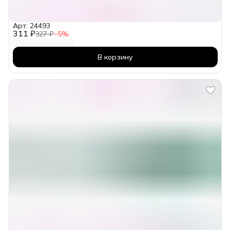
Арт: 24493
311 ₽
327 ₽
−
5
%
В корзину