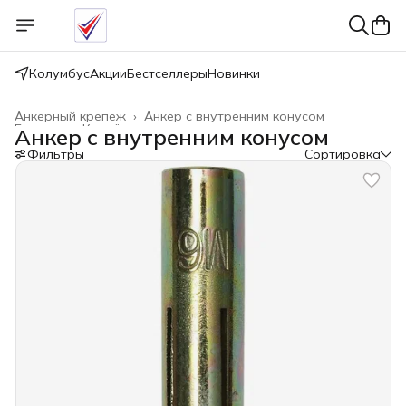
Колумбус
Акции
Бестселлеры
Новинки
Анкерный крепеж
›
Анкер с внутренним конусом
Главная
›
Крепёжные изделия
›
Анкер с внутренним конусом
Фильтры
Сортировка