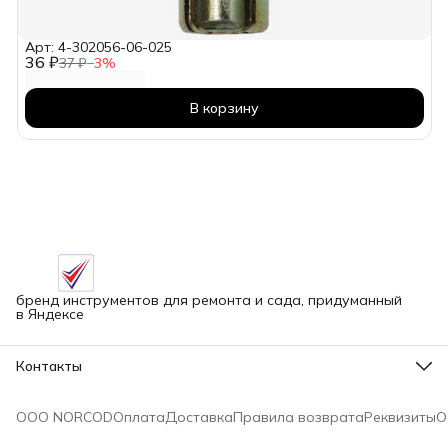
Арт: 4-302056-06-025
36 ₽
37 ₽
−
3
%
В корзину
бренд инструментов для ремонта и сада, придуманный
в Яндексе
Контакты
Адрес
г.Новосибирск улица Петухова, 51Бк16
ООО NORCOD
Оплата
Доставка
Правила возврата
Реквизиты
О
Телефон
8 (913) 758-42-50
Режим работы