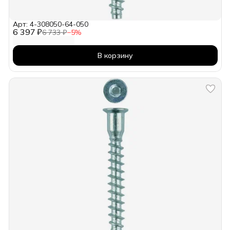
Арт: 4-308050-64-050
6 397 ₽
6 733 ₽
−
5
%
В корзину