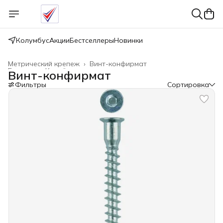
Колумбус
Акции
Бестселлеры
Новинки
Метрический крепеж
›
Винт-конфирмат
Главная
›
Крепёжные изделия
›
Винт-конфирмат
Фильтры
Сортировка