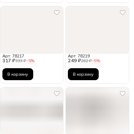
Арт: 78217
Арт: 78219
317 ₽
249 ₽
333 ₽
−
5
%
262 ₽
−
5
%
В корзину
В корзину