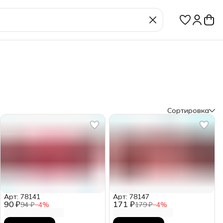
Сортировка
Арт: 78141
Арт: 78147
90 ₽
171 ₽
94 ₽
−
4
%
179 ₽
−
4
%