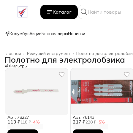
Каталог
Колумбус
Акции
Бестселлеры
Новинки
Главная
›
Режущий инструмент
›
Полотно для электролобзи
Полотно для электролобзика
Фильтры
Арт: 78227
Арт: 78143
113 ₽
217 ₽
118 ₽
−
4
%
228 ₽
−
5
%