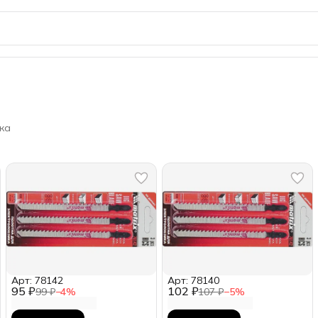
ка
Арт: 78142
Арт: 78140
95 ₽
102 ₽
99 ₽
−
4
%
107 ₽
−
5
%