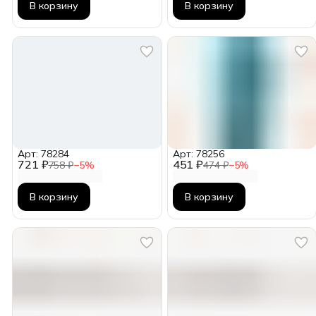
В корзину
В корзину
Арт: 78284
Арт: 78256
721 ₽
451 ₽
758 ₽
−
5
%
474 ₽
−
5
%
В корзину
В корзину