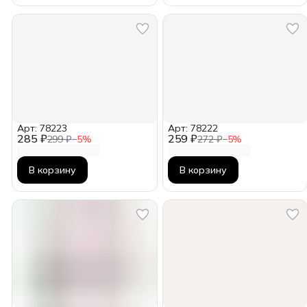
Арт: 78223
Арт: 78222
285 ₽
259 ₽
299 ₽
−
5
%
272 ₽
−
5
%
В корзину
В корзину