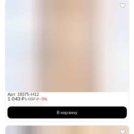
Арт: 18375-H12
1 043 ₽
1 097 ₽
−
5
%
В корзину