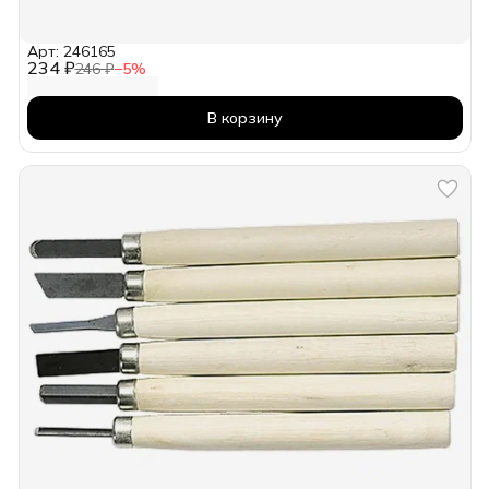
Арт: 246165
234 ₽
246 ₽
−
5
%
В корзину