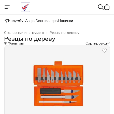
Колумбус
Акции
Бестселлеры
Новинки
Столярный инструмент
›
Резцы по дереву
Главная
›
Ручной инструмент
›
Резцы по дереву
Фильтры
Сортировка