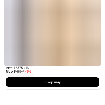
Арт: 18375-H6
655 ₽
689 ₽
−
5
%
В корзину