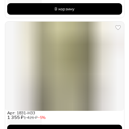
В корзину
Арт: 1831-H33
1 355 ₽
1 426 ₽
−
5
%