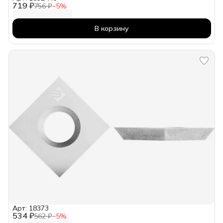
719 ₽
756 ₽
−
5
%
В корзину
Арт: 18373
534 ₽
562 ₽
−
5
%