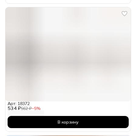
Арт: 18372
534 ₽
562 ₽
−
5
%
В корзину