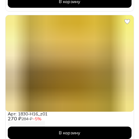
В корзину
Арт: 1830-H16_z01
270 ₽
284 ₽
−
5
%
В корзину