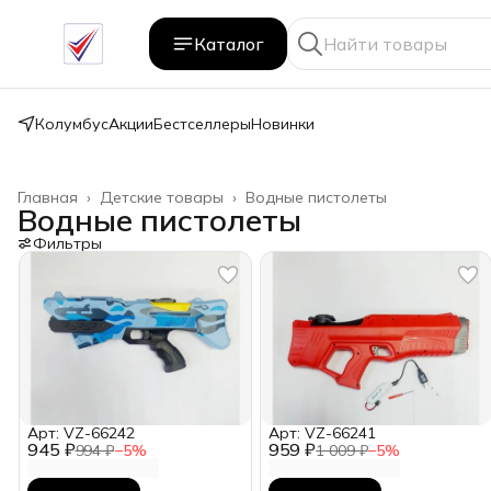
Каталог
Колумбус
Акции
Бестселлеры
Новинки
Главная
›
Детские товары
›
Водные пистолеты
Водные пистолеты
Фильтры
Арт: VZ-66242
Арт: VZ-66241
945 ₽
959 ₽
994 ₽
−
5
%
1 009 ₽
−
5
%