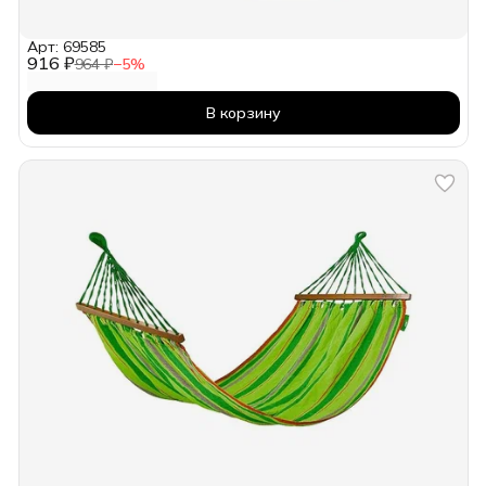
Арт: 69585
916 ₽
964 ₽
−
5
%
В корзину