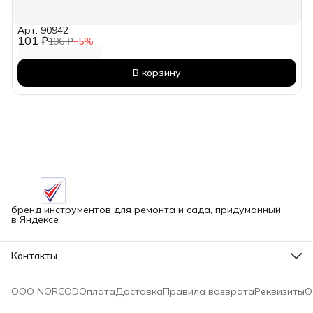
Арт: 90942
101 ₽
106 ₽
−
5
%
В корзину
бренд инструментов для ремонта и сада, придуманный
в Яндексе
Контакты
Адрес
г.Новосибирск улица Петухова, 51Бк16
ООО NORCOD
Оплата
Доставка
Правила возврата
Реквизиты
О
Телефон
8 (913) 758-42-50
Режим работы