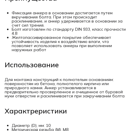
Фиксация анкера в основании достигается путем
вкручивания болта. При этом происходит
расклинивание, и анкер удерживается в основании за
счет сил трения.
Болт изготовлен по стандарту DIN 933, класс прочности
4.8
Желтопассивированное покрытие обеспечивает
устойчивость изделия к воздействию влаги, что
позволяет использовать анкеры при выполнении
наружных работ
Использование
Для монтажа конструкций к полнотелым основаниям:
поверхностям из бетона, полнотелого кирпича или
природного камня. Анкер устанавливается в
предварительно просверленное и очищенное от буровой
муки отверстие и расклинивается при закручивании болта
Характреристики
Диаметр (D), мм: 10
Метрическая резьба (М): М8