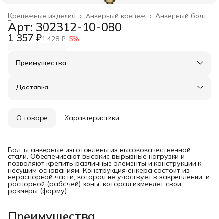
Крепёжные изделия
›
Анкерный крепеж
›
Анкерный болт
Главная
›
Арт: 302312-10-080
1 357 ₽
1 428 ₽
−
5
%
Преимущества
Оплата частями в Сплит
Доставка в пункты выдачи или до двери
Доставка
Удобный возврат
О товаре
Характеристики
Болты анкерные изготовлены из высококачественной
стали. Обеспечивают высокие вырывные нагрузки и
позволяют крепить различные элементы и конструкции к
несущим основаниям. Конструкция анкера состоит из
нераспорной части, которая не участвует в закреплении, и
распорной (рабочей) зоны, которая изменяет свои
размеры (форму).
Преимущества