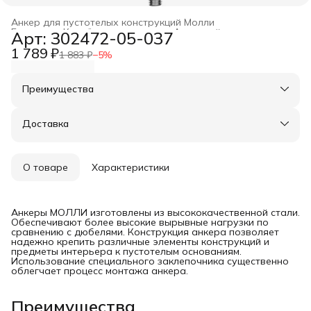
Анкер для пустотелых конструкций Молли
Главная
›
Крепёжные изделия
›
Анкерный крепеж
›
Арт: 302472-05-037
1 789 ₽
1 883 ₽
−
5
%
Преимущества
Оплата частями в Сплит
Доставка в пункты выдачи или до двери
Доставка
Удобный возврат
О товаре
Характеристики
Анкеры МОЛЛИ изготовлены из высококачественной стали.
Обеспечивают более высокие вырывные нагрузки по
сравнению с дюбелями. Конструкция анкера позволяет
надежно крепить различные элементы конструкций и
предметы интерьера к пустотелым основаниям.
Использование специального заклепочника существенно
облегчает процесс монтажа анкера.
Преимущества