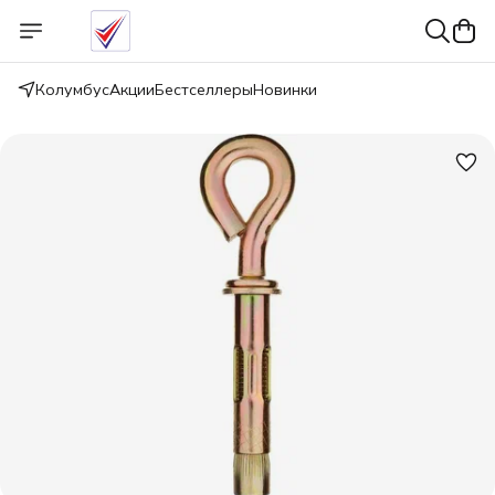
Колумбус
Акции
Бестселлеры
Новинки