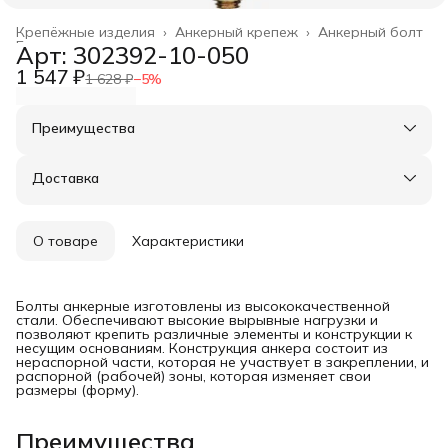
Крепёжные изделия
›
Анкерный крепеж
›
Анкерный болт
Главная
›
Арт: 302392-10-050
1 547 ₽
1 628 ₽
−
5
%
Преимущества
Оплата частями в Сплит
Доставка в пункты выдачи или до двери
Доставка
Удобный возврат
О товаре
Характеристики
Болты анкерные изготовлены из высококачественной
стали. Обеспечивают высокие вырывные нагрузки и
позволяют крепить различные элементы и конструкции к
несущим основаниям. Конструкция анкера состоит из
нераспорной части, которая не участвует в закреплении, и
распорной (рабочей) зоны, которая изменяет свои
размеры (форму).
Преимущества