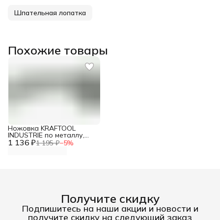
Шпательная лопатка
Похожие товары
Ножовка KRAFTOOL
INDUSTRIE по металлу,
1 136 ₽
Би-металл полотно
1 195 ₽
−
5
%
,цельная конструкция,
обрезиненные рукоятки,
300мм
Получите скидку
Подпишитесь на наши акции и новости и
получите скидку на следующий заказ