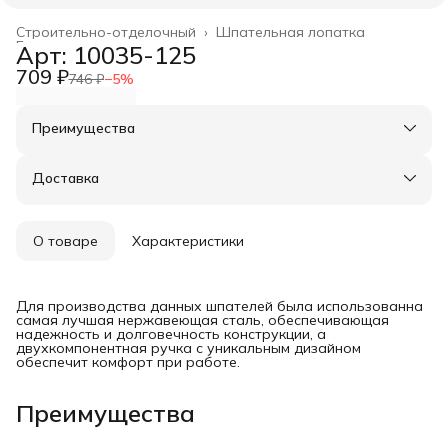
Строительно-отделочный
›
Шпательная лопатка
Главная
›
Арт: 10035-125
709 ₽
746 ₽
−
5
%
Преимущества
Оплата частями в Сплит
Доставка в пункты выдачи или до двери
Доставка
Удобный возврат
О товаре
Характеристики
Для производства данных шпателей была использованна
самая лучшая нержавеющая сталь, обеспечивающая
надежность и долговечность конструкции, а
двухкомпонентная ручка с уникальным дизайном
обеспечит комфорт при работе.
Преимущества