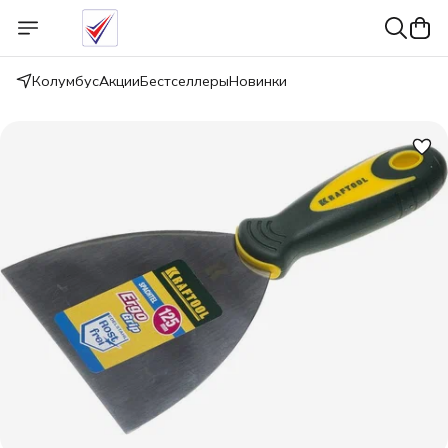
Колумбус
Акции
Бестселлеры
Новинки