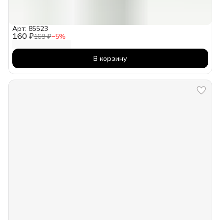
Арт: 85523
160 ₽
168 ₽
−
5
%
В корзину