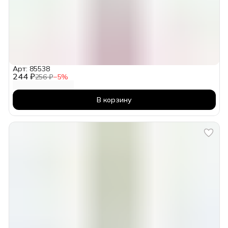
Арт: 85538
244 ₽
256 ₽
−
5
%
В корзину