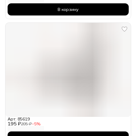
В корзину
Арт: 85619
195 ₽
205 ₽
−
5
%