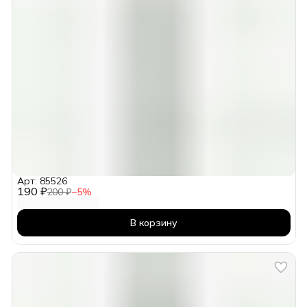
Арт: 85526
190 ₽
200 ₽
−
5
%
В корзину