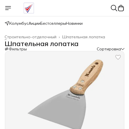
Колумбус
Акции
Бестселлеры
Новинки
Строительно-отделочный
›
Шпательная лопатка
Главная
›
Шпательная лопатка
Фильтры
Сортировка