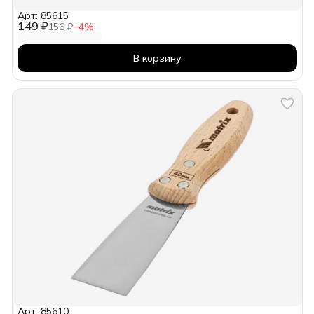
Арт: 85615
149 ₽
156 ₽
−
4
%
В корзину
Арт: 85610