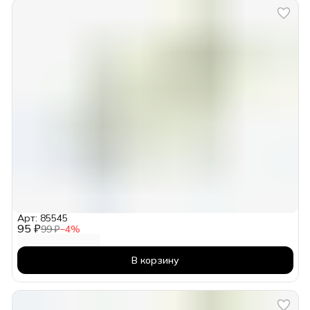
Арт: 85545
95 ₽
99 ₽
−
4
%
В корзину