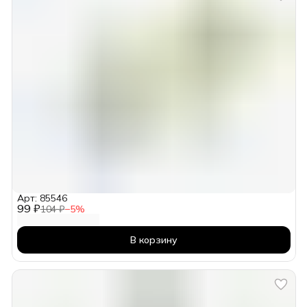
Арт: 85546
99 ₽
104 ₽
−
5
%
В корзину