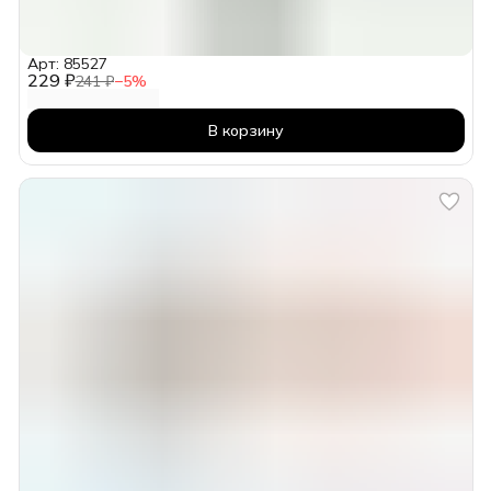
Арт: 85527
229 ₽
241 ₽
−
5
%
В корзину