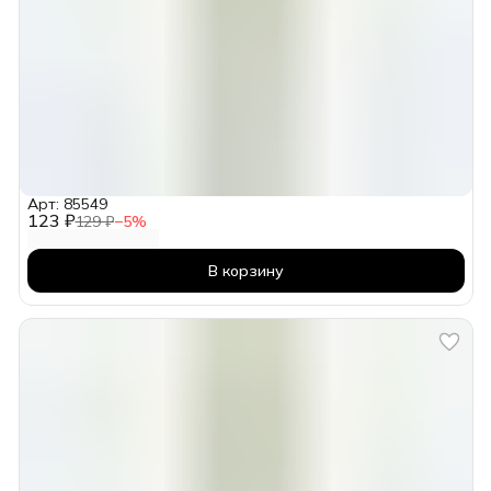
Арт: 85549
123 ₽
129 ₽
−
5
%
В корзину