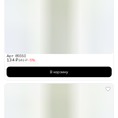
Арт: 85550
134 ₽
141 ₽
−
5
%
В корзину