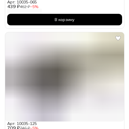
Арт: 10035-065
439 ₽
462 ₽
−
5
%
В корзину
Арт: 10035-125
709 ₽
746 ₽
−
5
%