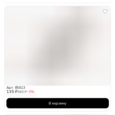
Арт: 85613
135 ₽
142 ₽
−
5
%
В корзину