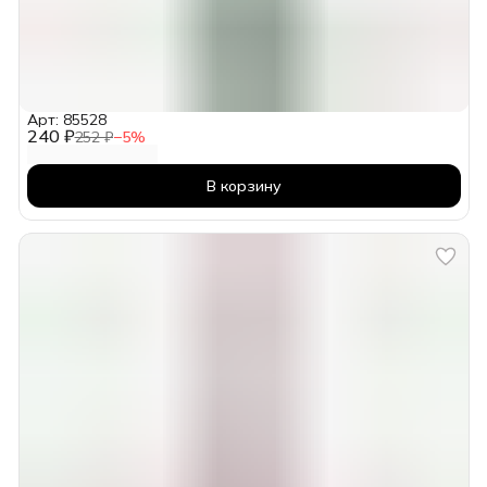
Арт: 85528
240 ₽
252 ₽
−
5
%
В корзину