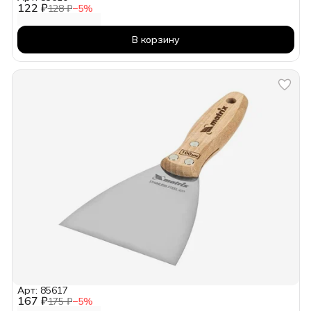
122 ₽
128 ₽
−
5
%
В корзину
Арт: 85617
167 ₽
175 ₽
−
5
%