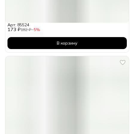
Арт: 85524
173 ₽
182 ₽
−
5
%
В корзину