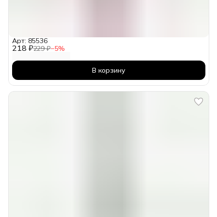
Арт: 85536
218 ₽
229 ₽
−
5
%
В корзину