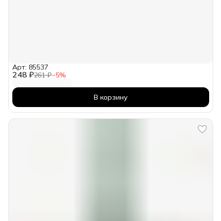
Арт: 85537
248 ₽
261 ₽
−
5
%
В корзину