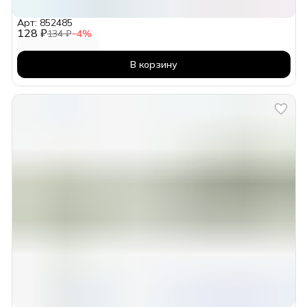
Арт: 852485
128 ₽
134 ₽
−
4
%
В корзину