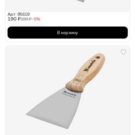
Арт: 85618
190 ₽
199 ₽
−
5
%
В корзину