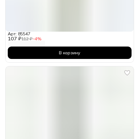
Арт: 85547
107 ₽
112 ₽
−
4
%
В корзину