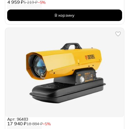
4 959 ₽
5 219 ₽
−
5
%
В корзину
Арт: 96483
17 940 ₽
18 884 ₽
−
5
%