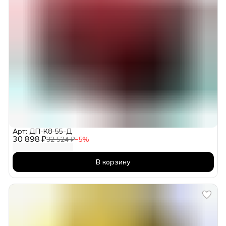
Арт: ДП-К8-55-Д
30 898 ₽
32 524 ₽
−
5
%
В корзину