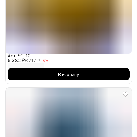
Арт: SG-10
6 382 ₽
6 717 ₽
−
5
%
В корзину