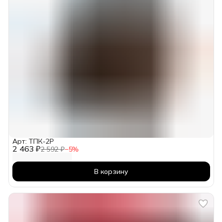
Арт: ТПК-2Р
2 463 ₽
2 592 ₽
−
5
%
В корзину