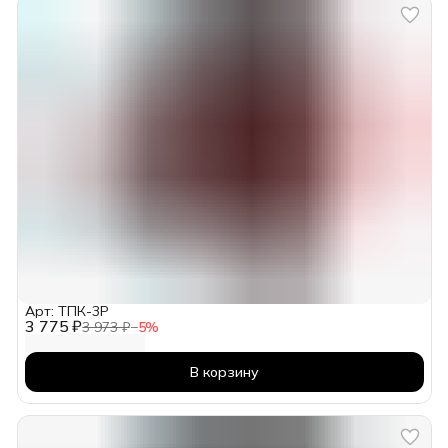
Арт: ТПК-3Р
3 775 ₽
3 973 ₽
−
5
%
В корзину