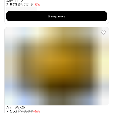
Арт: ТП-2
3 573 ₽
3 761 ₽
−
5
%
В корзину
Арт: SG-25
7 553 ₽
7 950 ₽
−
5
%