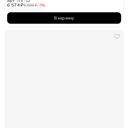
Арт: ТПГ-12
6 574 ₽
6 920 ₽
−
5
%
В корзину