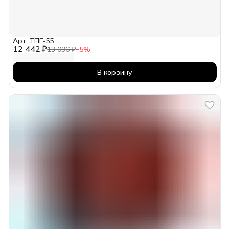
Арт: ТПГ-55
12 442 ₽
13 096 ₽
−
5
%
В корзину