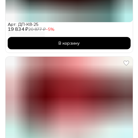
Арт: ДП-К8-25
19 834 ₽
20 877 ₽
−
5
%
В корзину