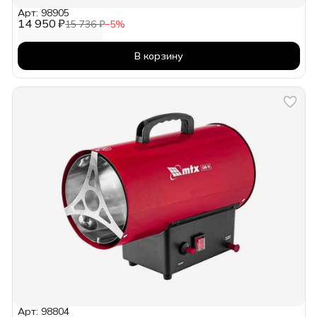
Арт: 98905
14 950 ₽
15 736 ₽
−
5
%
В корзину
Арт: 98804