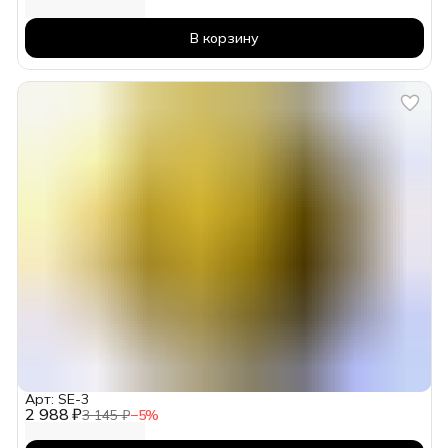
В корзину
Арт: SE-3
2 988 ₽
3 145 ₽
−
5
%