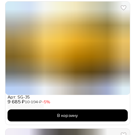
Арт: SG-35
9 685 ₽
10 194 ₽
−
5
%
В корзину