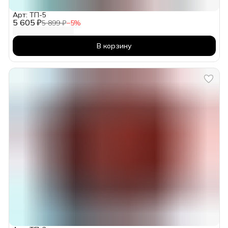
Арт: ТП-5
5 605 ₽
5 899 ₽
−
5
%
В корзину