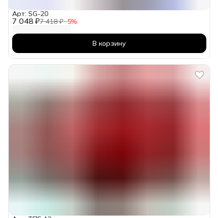
Арт: SG-20
7 048 ₽
7 418 ₽
−
5
%
В корзину