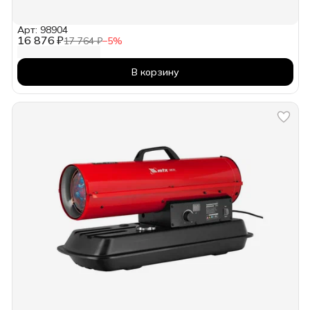
Арт: 98904
16 876 ₽
17 764 ₽
−
5
%
В корзину