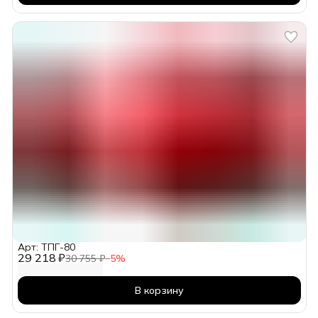
Арт: ТПГ-80
29 218 ₽
30 755 ₽
−
5
%
В корзину