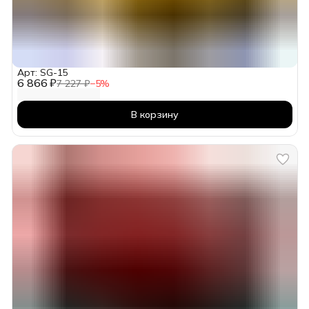
Арт: SG-15
6 866 ₽
7 227 ₽
−
5
%
В корзину