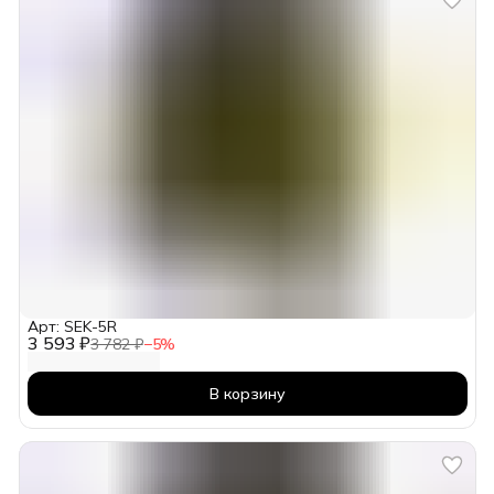
Арт: SEK-5R
3 593 ₽
3 782 ₽
−
5
%
В корзину