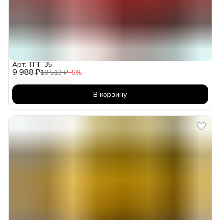
Арт: ТПГ-35
9 988 ₽
10 513 ₽
−
5
%
В корзину