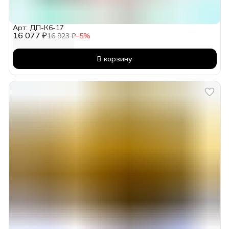
Арт: ДП-К6-17
16 077 ₽
16 923 ₽
−
5
%
В корзину