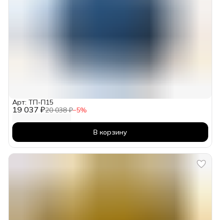
Арт: ТП-П15
19 037 ₽
20 038 ₽
−
5
%
В корзину