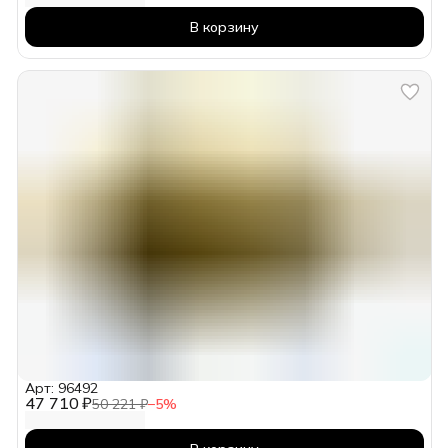
В корзину
Арт: 96492
47 710 ₽
50 221 ₽
−
5
%