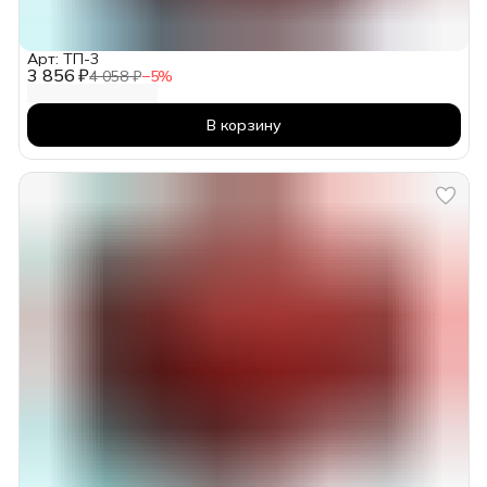
Арт: ТП-3
3 856 ₽
4 058 ₽
−
5
%
В корзину