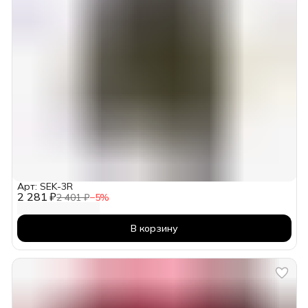
Арт: SEK-3R
2 281 ₽
2 401 ₽
−
5
%
В корзину