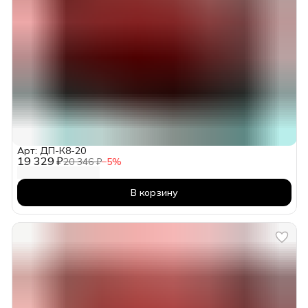
Арт: ДП-К8-20
19 329 ₽
20 346 ₽
−
5
%
В корзину