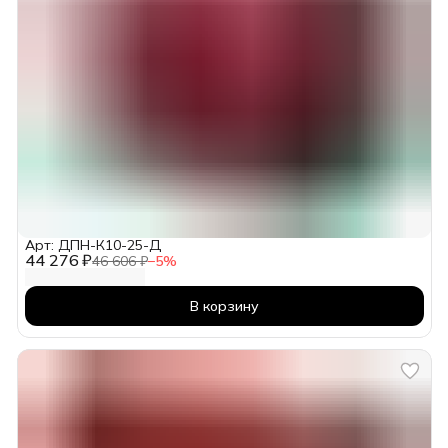
Арт: ДПН-К10-25-Д
44 276 ₽
46 606 ₽
−
5
%
В корзину