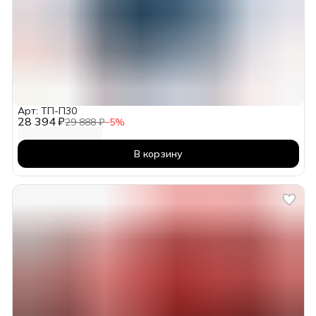
Арт: ТП-П30
28 394 ₽
29 888 ₽
−
5
%
В корзину