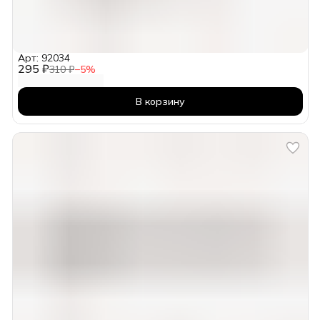
Арт: 92034
295 ₽
310 ₽
−
5
%
В корзину