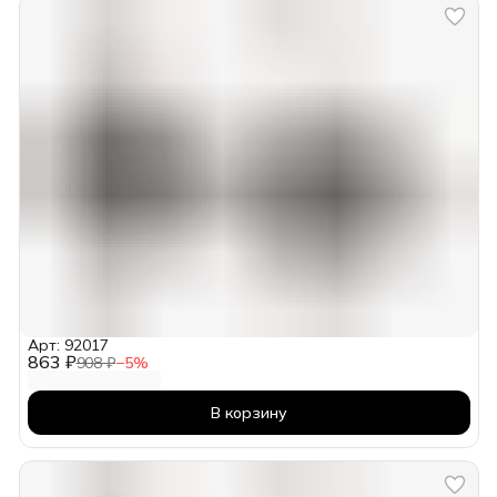
Арт: 92017
863 ₽
908 ₽
−
5
%
В корзину