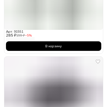
Арт: 91551
285 ₽
299 ₽
−
5
%
В корзину