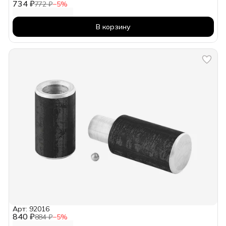
734 ₽
772 ₽
−
5
%
В корзину
Арт: 92016
840 ₽
884 ₽
−
5
%