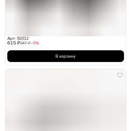
Арт: 92012
615 ₽
647 ₽
−
5
%
В корзину