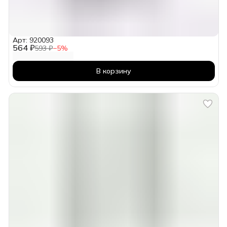
Арт: 920093
564 ₽
593 ₽
−
5
%
В корзину