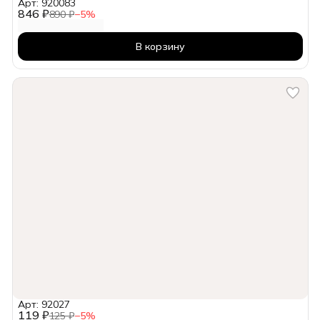
Арт: 920083
846 ₽
890 ₽
−
5
%
В корзину
Арт: 92027
119 ₽
125 ₽
−
5
%