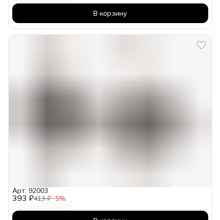
В корзину
Арт: 92003
393 ₽
413 ₽
−
5
%