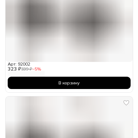
Арт: 92002
323 ₽
339 ₽
−
5
%
В корзину