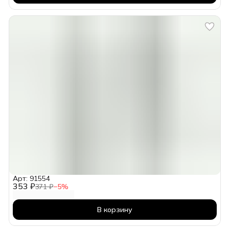
Арт: 91554
353 ₽
371 ₽
−
5
%
В корзину