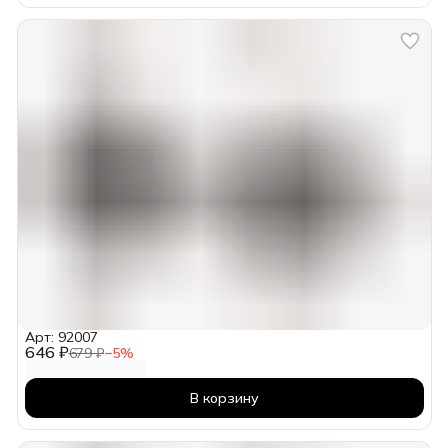
Арт: 92007
646 ₽
679 ₽
−
5
%
В корзину