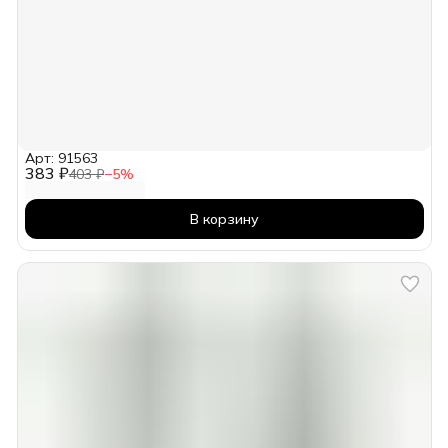
Арт: 91563
383 ₽
403 ₽
−
5
%
В корзину