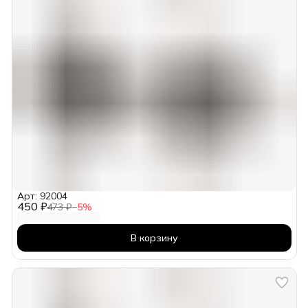
Арт: 92004
450 ₽
473 ₽
−
5
%
В корзину