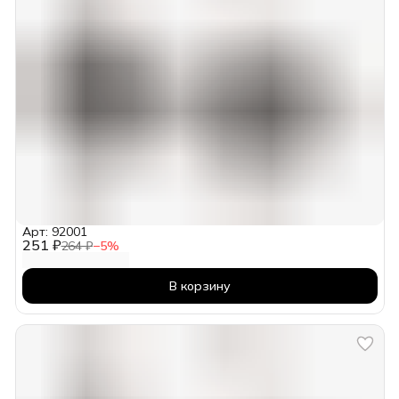
Арт: 92001
251 ₽
264 ₽
−
5
%
В корзину