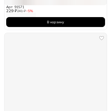
Арт: 91571
229 ₽
241 ₽
−
5
%
В корзину