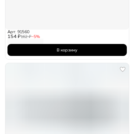
Арт: 91560
154 ₽
162 ₽
−
5
%
В корзину