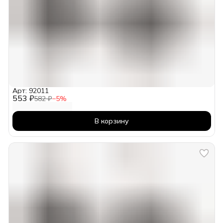
Арт: 92011
553 ₽
582 ₽
−
5
%
В корзину