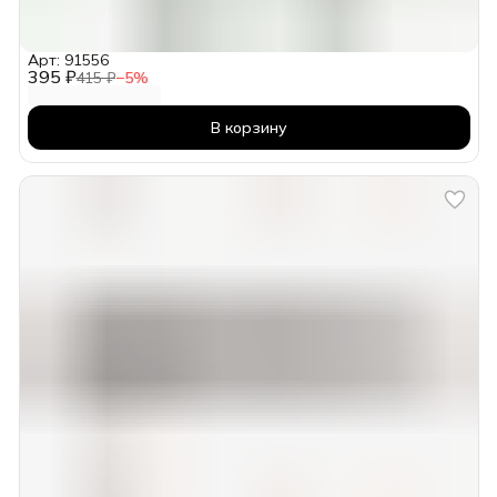
Арт: 91556
395 ₽
415 ₽
−
5
%
В корзину