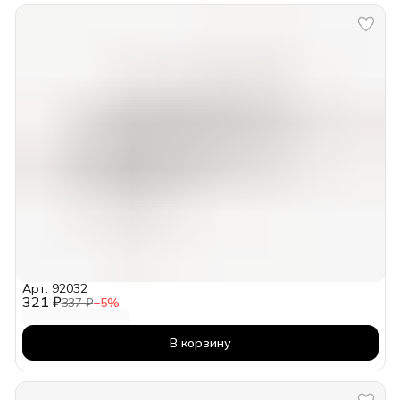
Арт: 92032
321 ₽
337 ₽
−
5
%
В корзину