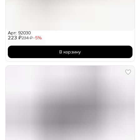
Арт: 92030
223 ₽
234 ₽
−
5
%
В корзину