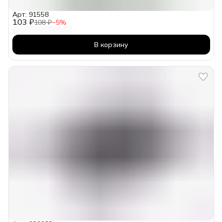
Арт: 91558
103 ₽
108 ₽
−
5
%
В корзину