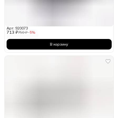
Арт: 920073
713 ₽
750 ₽
−
5
%
В корзину