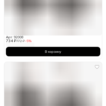
Арт: 92008
734 ₽
772 ₽
−
5
%
В корзину