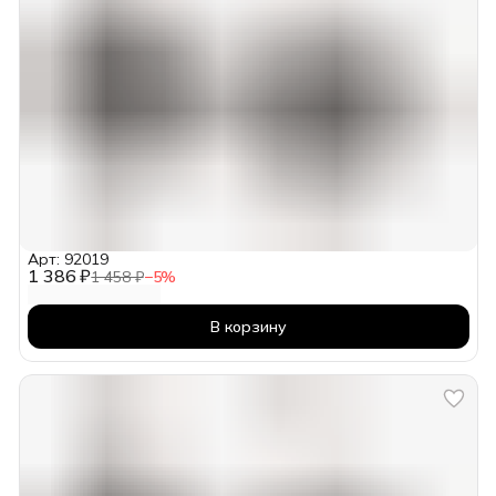
Арт: 92019
1 386 ₽
1 458 ₽
−
5
%
В корзину