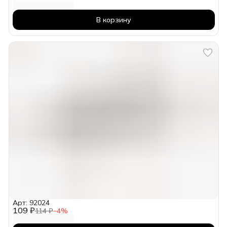
В корзину
Арт: 92024
109 ₽
114 ₽
−
4
%