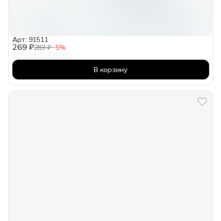
Арт: 91511
269 ₽
283 ₽
−
5
%
В корзину