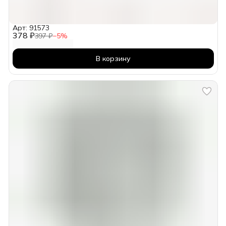
Арт: 91573
378 ₽
397 ₽
−
5
%
В корзину