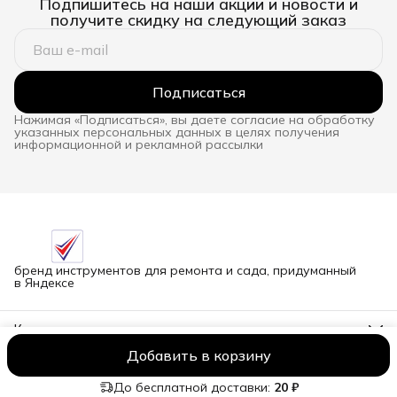
Подпишитесь на наши акции и новости и
получите скидку на следующий заказ
Подписаться
Нажимая «Подписаться», вы даете согласие на обработку
указанных персональных данных в целях получения
информационной и рекламной рассылки
бренд инструментов для ремонта и сада, придуманный
в Яндексе
Контакты
Адрес
Добавить в корзину
г.Новосибирск улица Петухова, 51Бк16
ООО NORCOD
Оплата
Доставка
Правила возврата
Реквизиты
О
Телефон
8 (913) 758-42-50
До бесплатной доставки:
20 ₽