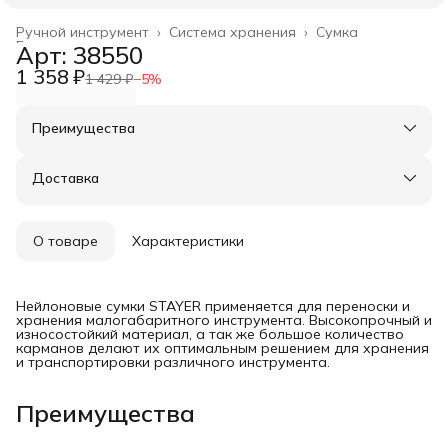
Ручной инструмент
›
Система хранения
›
Сумка
Главная
›
Арт: 38550
1 358 ₽
1 429 ₽
−
5
%
Преимущества
Оплата частями в Сплит
Доставка в пункты выдачи или до двери
Доставка
Удобный возврат
О товаре
Характеристики
Нейлоновые сумки STAYER применяется для переноски и
хранения малогабаритного инструмента. Высокопрочный и
износостойкий материал, а так же большое количество
карманов делают их оптимальным решением для хранения
и транспортировки различного инструмента.
Преимущества