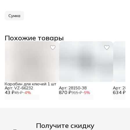
Сумка
Похожие товары
Карабин для ключей 1 шт
Арт: VZ-66232
Арт: 28150-38
Арт: 281
43 ₽
870 ₽
634 ₽
45 ₽
−
4
%
915 ₽
−
5
%
66
Получите скидку