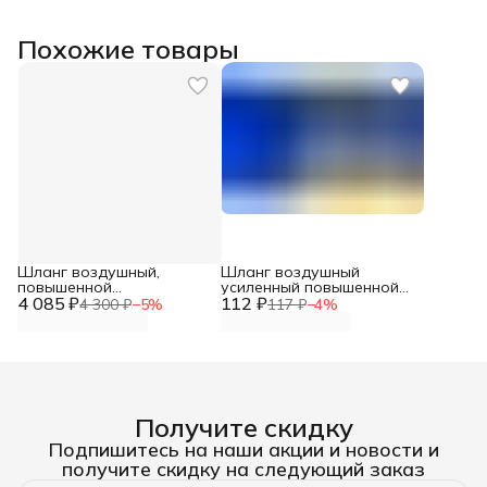
Похожие товары
Шланг воздушный,
Шланг воздушный
повышенной
усиленный повышенной
4 085 ₽
эластичности для пневмо
112 ₽
эластичности 1 метр,
4 300 ₽
−
5
%
117 ₽
−
4
%
соединений 8мм х 15мм
рабочее давление 20
50 метров 20бар
атм, разрывное 60 атм.
Получите скидку
Подпишитесь на наши акции и новости и
получите скидку на следующий заказ