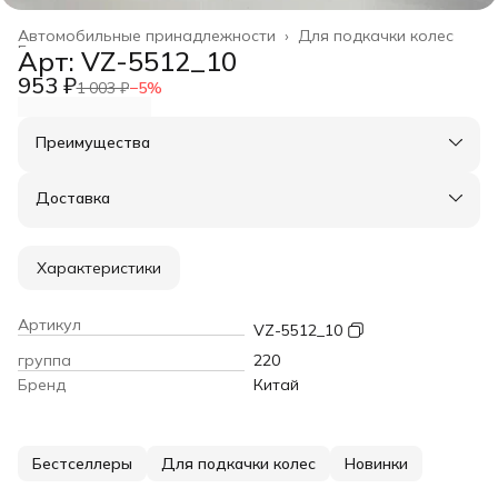
Автомобильные принадлежности
›
Для подкачки колес
Главная
›
Арт: VZ-5512_10
953 ₽
1 003 ₽
−
5
%
Преимущества
Оплата частями в Сплит
Доставка в пункты выдачи или до двери
Доставка
Удобный возврат
Характеристики
Артикул
VZ-5512_10
группа
220
Бренд
Китай
Бестселлеры
Для подкачки колес
Новинки