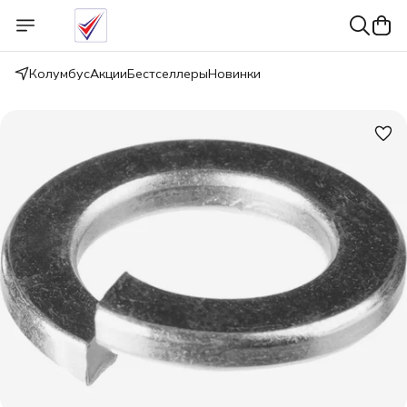
Колумбус
Акции
Бестселлеры
Новинки