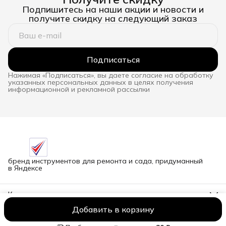
Подпишитесь на наши акции и новости и
получите скидку на следующий заказ
Подписаться
Нажимая «Подписаться», вы даете согласие на обработку
указанных персональных данных в целях получения
информационной и рекламной рассылки
бренд инструментов для ремонта и сада, придуманный
в Яндексе
Контакты
Адрес
Добавить в корзину
г.Новосибирск улица Петухова, 51Бк16
ООО NORCOD
Оплата
Доставка
Правила возврата
Реквизиты
О
Телефон