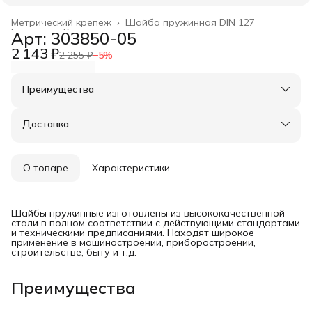
Метрический крепеж
›
Шайба пружинная DIN 127
Главная
›
Крепёжные изделия
›
Арт: 303850-05
2 143 ₽
2 255 ₽
−
5
%
Преимущества
Оплата частями в Сплит
Доставка в пункты выдачи или до двери
Доставка
Удобный возврат
О товаре
Характеристики
Шайбы пружинные изготовлены из высококачественной
стали в полном соответствии с действующими стандартами
и техническими предписаниями. Находят широкое
применение в машиностроении, приборостроении,
строительстве, быту и т.д.
Преимущества