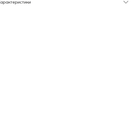
арактеристики
Артикул
VZ-13579-2
Бренд
Китай