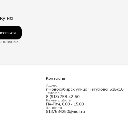
ку на
саться
сональных
Контакты
Адрес
г.Новосибирск улица Петухова, 51Бк16
Телефон
8 (913) 758-42-50
Режим работы
Пн-Птн, 8.00 - 15.00
Эл. почта
9137584250@mail.ru