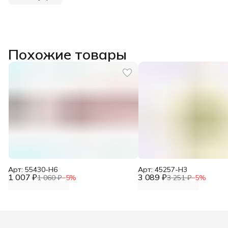
Похожие товары
Арт: 55430-H6
Арт: 45257-H3
1 007 ₽
3 089 ₽
1 060 ₽
−
5
%
3 251 ₽
−
5
%