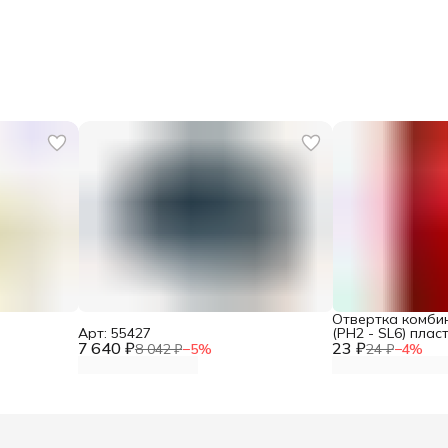
Отвертка комби
Арт: 55427
(PH2 - SL6) плас
7 640 ₽
23 ₽
VZ-676
8 042 ₽
−
5
%
24 ₽
−
4
%