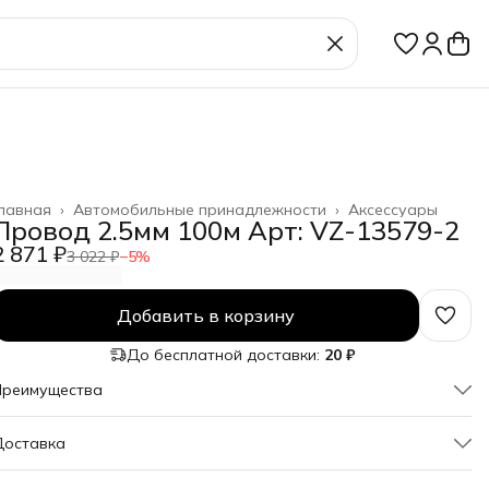
лавная
›
Автомобильные принадлежности
›
Аксессуары
Провод 2.5мм 100м Арт: VZ-13579-2
2 871 ₽
3 022 ₽
−
5
%
Добавить в корзину
До бесплатной доставки:
20 ₽
Преимущества
Оплата частями в Сплит
Доставка
Доставка в пункты выдачи или до двери
Удобный возврат