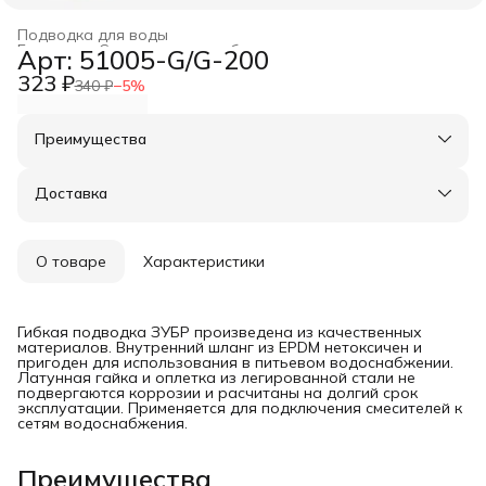
Подводка для воды
Главная
›
Системы водоснабжения и отопления
›
Арт: 51005-G/G-200
323 ₽
340 ₽
−
5
%
Преимущества
Оплата частями в Сплит
Доставка в пункты выдачи или до двери
Доставка
Удобный возврат
О товаре
Характеристики
Гибкая подводка ЗУБР произведена из качественных
материалов. Внутренний шланг из EPDM нетоксичен и
пригоден для использования в питьевом водоснабжении.
Латунная гайка и оплетка из легированной стали не
подвергаются коррозии и расчитаны на долгий срок
эксплуатации. Применяется для подключения смесителей к
сетям водоснабжения.
Преимущества