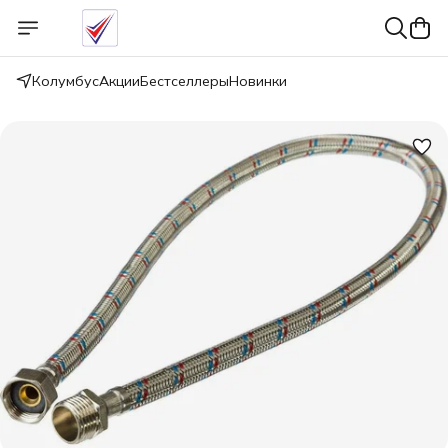
Колумбус
Акции
Бестселлеры
Новинки