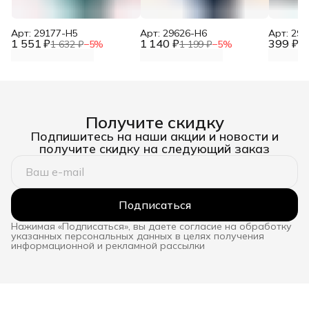
Арт: 29177-H5
Арт: 29626-H6
Арт: 29
1 551 ₽
1 140 ₽
399 ₽
1 632 ₽
−
5
%
1 199 ₽
−
5
%
41
Получите скидку
Подпишитесь на наши акции и новости и
получите скидку на следующий заказ
Подписаться
Нажимая «Подписаться», вы даете согласие на обработку
указанных персональных данных в целях получения
информационной и рекламной рассылки