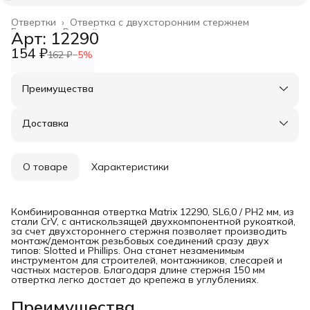
Отвертки
›
Отвертка с двухсторонним стержнем
Главная
›
Ручной инструмент
›
Арт: 12290
154 ₽
162 ₽
−
5
%
Преимущества
Оплата частями в Сплит
Доставка в пункты выдачи или до двери
Доставка
Удобный возврат
О товаре
Характеристики
Комбинированная отвертка Matrix 12290, SL6,0 / PH2 мм, из
стали CrV, с антискользящей двухкомпонентной рукояткой,
за счет двухстороннего стержня позволяет производить
монтаж/демонтаж резьбовых соединений сразу двух
типов: Slotted и Phillips. Она станет незаменимым
инструментом для строителей, монтажников, слесарей и
частных мастеров. Благодаря длине стержня 150 мм
отвертка легко достает до крепежа в углублениях.
Преимущества