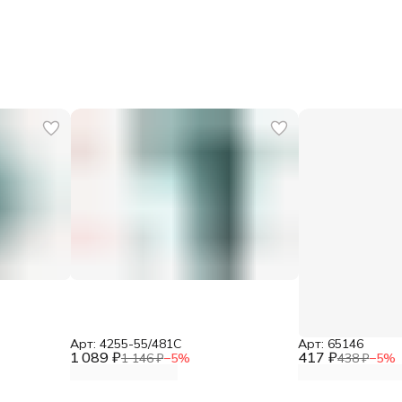
Арт: 4255-55/481C
Арт: 65146
1 089 ₽
417 ₽
1 146 ₽
−
5
%
438 ₽
−
5
%