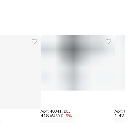
Арт: 40341_z03
Арт: 8-
418 ₽
1 424 
439 ₽
−
5
%