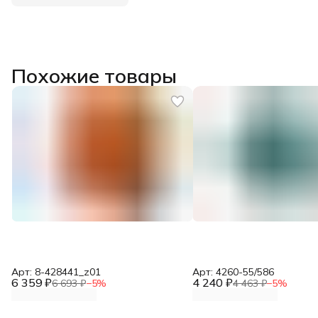
Похожие товары
Арт: 8-428441_z01
Арт: 4260-55/586
6 359 ₽
4 240 ₽
6 693 ₽
−
5
%
4 463 ₽
−
5
%