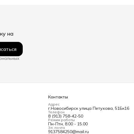
ку на
саться
сональных
Контакты
Адрес
г.Новосибирск улица Петухова, 51Бк16
Телефон
8 (913) 758-42-50
Режим работы
Пн-Птн, 8.00 - 15.00
Эл. почта
9137584250@mail.ru