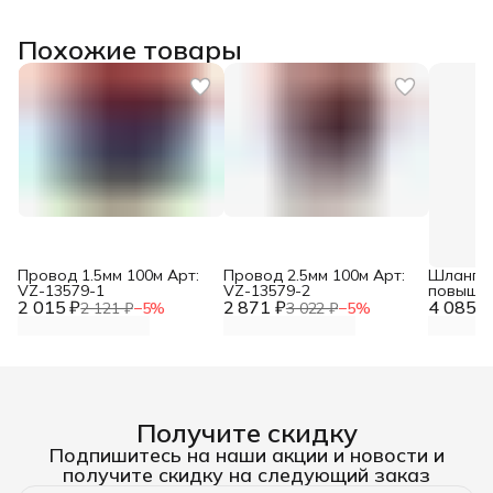
Похожие товары
Провод 1.5мм 100м Арт:
Провод 2.5мм 100м Арт:
Шланг в
VZ-13579-1
VZ-13579-2
повыше
2 015 ₽
2 871 ₽
4 085 ₽
эластич
2 121 ₽
−
5
%
3 022 ₽
−
5
%
соедине
50 метр
Получите скидку
Подпишитесь на наши акции и новости и
получите скидку на следующий заказ