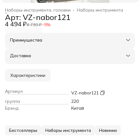
Наборы инструмента, головки
›
Наборы инструмента
Главная
›
Арт: VZ-nabor121
4 494 ₽
4 730 ₽
−
5
%
Преимущества
Оплата частями в Сплит
Доставка в пункты выдачи или до двери
Доставка
Удобный возврат
Характеристики
Артикул
VZ-nabor121
группа
220
Бренд
Китай
Бестселлеры
Наборы инструмента
Новинки