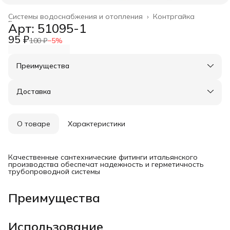
Системы водоснабжения и отопления
›
Контргайка
Главная
›
Арт: 51095-1
95 ₽
100 ₽
−
5
%
Преимущества
Оплата частями в Сплит
Доставка в пункты выдачи или до двери
Доставка
Удобный возврат
О товаре
Характеристики
Качественные сантехнические фитинги итальянского
производства обеспечат надежность и герметичность
трубопроводной системы
Преимущества
Использование