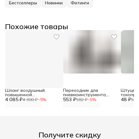
Бестселлеры
Новинки
Фитинги
Похожие товары
Шланг воздушный,
Переходник для
Штуцер 
повышенной
пневмоинструмента,
токопр
4 085 ₽
эластичности для пневмо
553 ₽
штуцер- быстросъемное
48 ₽
наконеч
4 300 ₽
−
5
%
582 ₽
−
5
%
50 
соединений 8мм х 15мм
соединение мама D 10мм
VZ-5043
50 метров 20бар
- 30T
Получите скидку