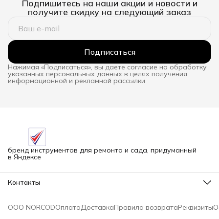
Подпишитесь на наши акции и новости и
получите скидку на следующий заказ
Подписаться
Нажимая «Подписаться», вы даете согласие на обработку
указанных персональных данных в целях получения
информационной и рекламной рассылки
бренд инструментов для ремонта и сада, придуманный
в Яндексе
Контакты
Адрес
г.Новосибирск улица Петухова, 51Бк16
ООО NORCOD
Оплата
Доставка
Правила возврата
Реквизиты
О
Телефон
8 (913) 758-42-50