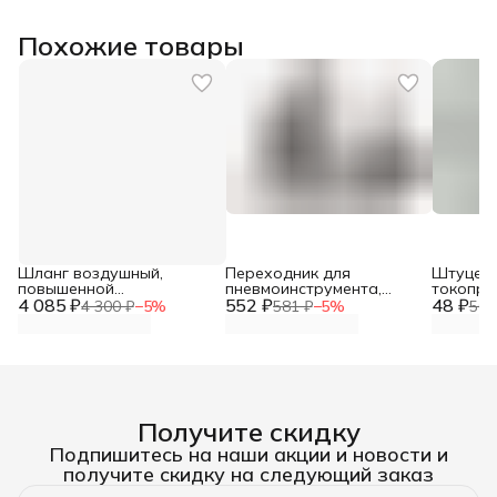
Похожие товары
Шланг воздушный,
Переходник для
Штуцер 
повышенной
пневмоинструмента,
токопр
4 085 ₽
эластичности для пневмо
552 ₽
штуцер- быстросъемное
48 ₽
наконеч
4 300 ₽
−
5
%
581 ₽
−
5
%
50 
соединений 8мм х 15мм
соединение мама D 8мм -
VZ-5043
50 метров 20бар
20T
Получите скидку
Подпишитесь на наши акции и новости и
получите скидку на следующий заказ