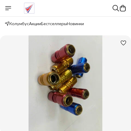
Колумбус
Акции
Бестселлеры
Новинки