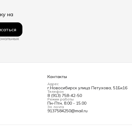
ку на
саться
сональных
Контакты
Адрес
г.Новосибирск улица Петухова, 51Бк16
Телефон
8 (913) 758-42-50
Режим работы
Пн-Птн, 8.00 - 15.00
Эл. почта
9137584250@mail.ru