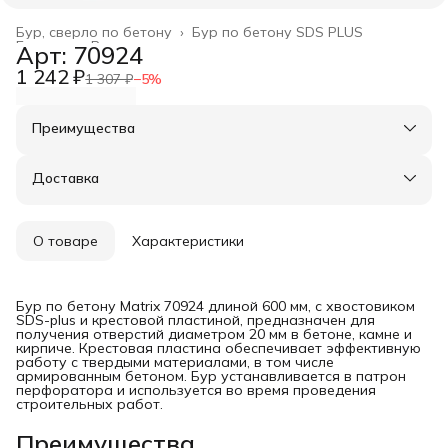
Бур, сверло по бетону
›
Бур по бетону SDS PLUS
Главная
›
Расходные материалы
›
Арт: 70924
1 242 ₽
1 307 ₽
−
5
%
Преимущества
Оплата частями в Сплит
Доставка в пункты выдачи или до двери
Доставка
Удобный возврат
О товаре
Характеристики
Бур по бетону Matrix 70924 длиной 600 мм, с хвостовиком
SDS-plus и крестовой пластиной, предназначен для
получения отверстий диаметром 20 мм в бетоне, камне и
кирпиче. Крестовая пластина обеспечивает эффективную
работу с твердыми материалами, в том числе
армированным бетоном. Бур устанавливается в патрон
перфоратора и используется во время проведения
строительных работ.
Преимущества