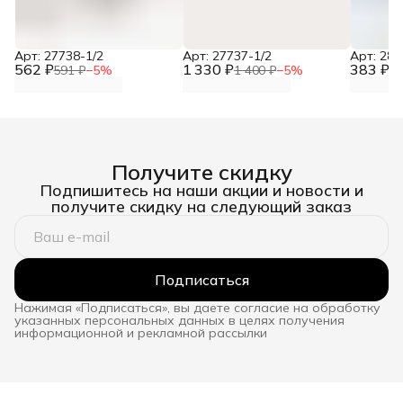
Арт: 27738-1/2
Арт: 27737-1/2
Арт: 281
562 ₽
1 330 ₽
383 ₽
591 ₽
−
5
%
1 400 ₽
−
5
%
40
Получите скидку
Подпишитесь на наши акции и новости и
получите скидку на следующий заказ
Подписаться
Нажимая «Подписаться», вы даете согласие на обработку
указанных персональных данных в целях получения
информационной и рекламной рассылки