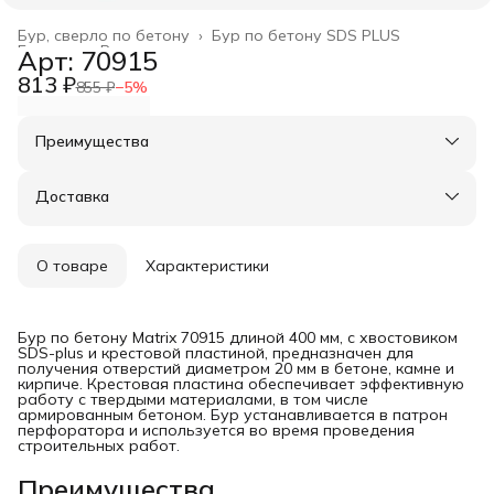
Бур, сверло по бетону
›
Бур по бетону SDS PLUS
Главная
›
Расходные материалы
›
Арт: 70915
813 ₽
855 ₽
−
5
%
Преимущества
Оплата частями в Сплит
Доставка в пункты выдачи или до двери
Доставка
Удобный возврат
О товаре
Характеристики
Бур по бетону Matrix 70915 длиной 400 мм, с хвостовиком
SDS-plus и крестовой пластиной, предназначен для
получения отверстий диаметром 20 мм в бетоне, камне и
кирпиче. Крестовая пластина обеспечивает эффективную
работу с твердыми материалами, в том числе
армированным бетоном. Бур устанавливается в патрон
перфоратора и используется во время проведения
строительных работ.
Преимущества