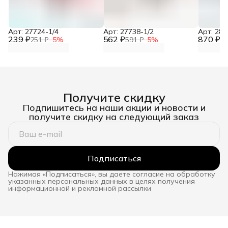
Арт: 27724-1/4
Арт: 27738-1/2
Арт: 281
239 ₽
562 ₽
870 ₽
251 ₽
−
5
%
591 ₽
−
5
%
91
Получите скидку
Подпишитесь на наши акции и новости и
получите скидку на следующий заказ
Подписаться
Нажимая «Подписаться», вы даете согласие на обработку
указанных персональных данных в целях получения
информационной и рекламной рассылки