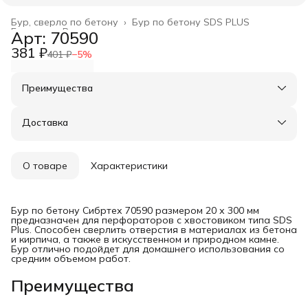
Бур, сверло по бетону
›
Бур по бетону SDS PLUS
Главная
›
Расходные материалы
›
Арт: 70590
381 ₽
401 ₽
−
5
%
Преимущества
Оплата частями в Сплит
Доставка в пункты выдачи или до двери
Доставка
Удобный возврат
О товаре
Характеристики
Бур по бетону Сибртех 70590 размером 20 х 300 мм
предназначен для перфораторов с хвостовиком типа SDS
Plus. Способен сверлить отверстия в материалах из бетона
и кирпича, а также в искусственном и природном камне.
Бур отлично подойдет для домашнего использования со
средним объемом работ.
Преимущества