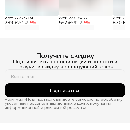
Арт: 27724-1/4
Арт: 27738-1/2
Арт: 281
239 ₽
562 ₽
870 ₽
251 ₽
−
5
%
591 ₽
−
5
%
91
Получите скидку
Подпишитесь на наши акции и новости и
получите скидку на следующий заказ
Подписаться
Нажимая «Подписаться», вы даете согласие на обработку
указанных персональных данных в целях получения
информационной и рекламной рассылки