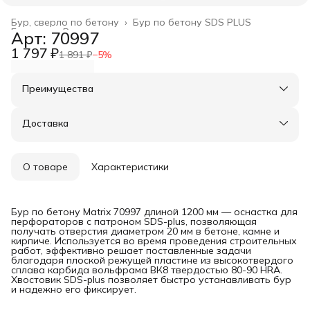
Бур, сверло по бетону
›
Бур по бетону SDS PLUS
Главная
›
Расходные материалы
›
Арт: 70997
1 797 ₽
1 891 ₽
−
5
%
Преимущества
Оплата частями в Сплит
Доставка в пункты выдачи или до двери
Доставка
Удобный возврат
О товаре
Характеристики
Бур по бетону Matrix 70997 длиной 1200 мм — оснастка для
перфораторов с патроном SDS-plus, позволяющая
получать отверстия диаметром 20 мм в бетоне, камне и
кирпиче. Используется во время проведения строительных
работ, эффективно решает поставленные задачи
благодаря плоской режущей пластине из высокотвердого
сплава карбида вольфрама ВК8 твердостью 80-90 HRA.
Хвостовик SDS-plus позволяет быстро устанавливать бур
и надежно его фиксирует.