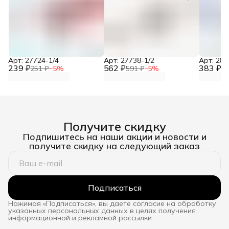
Арт: 27724-1/4
Арт: 27738-1/2
Арт: 281
239 ₽
562 ₽
383 ₽
251 ₽
−
5
%
591 ₽
−
5
%
40
Получите скидку
Подпишитесь на наши акции и новости и
получите скидку на следующий заказ
Подписаться
Нажимая «Подписаться», вы даете согласие на обработку
указанных персональных данных в целях получения
информационной и рекламной рассылки