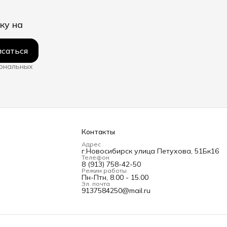
ку на
саться
сональных
Контакты
Адрес
г.Новосибирск улица Петухова, 51Бк16
Телефон
8 (913) 758-42-50
Режим работы
Пн-Птн, 8.00 - 15.00
Эл. почта
9137584250@mail.ru