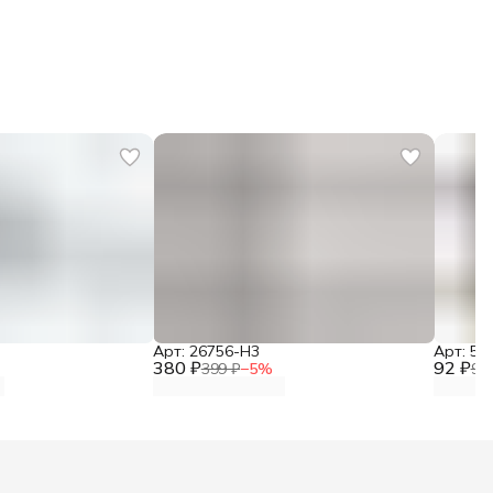
Арт: 26756-H3
Арт: 51
380 ₽
92 ₽
399 ₽
−
5
%
96