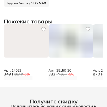
Бур по бетону SDS МАХ
Похожие товары
Арт: 14063
Арт: 28150-20
Арт: 281
349 ₽
383 ₽
870 ₽
367 ₽
−
5
%
403 ₽
−
5
%
91
Получите скидку
Подпишитесь на наши акции и новости и