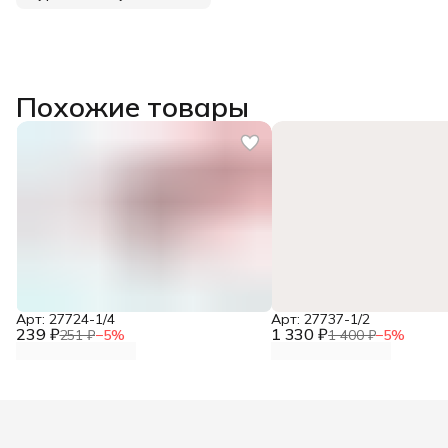
Похожие товары
Арт: 27724-1/4
Арт: 27737-1/2
239 ₽
1 330 ₽
251 ₽
−
5
%
1 400 ₽
−
5
%