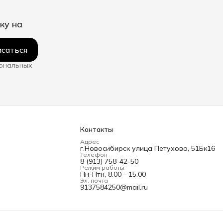
ку на
саться
сональных
Контакты
Адрес
г.Новосибирск улица Петухова, 51Бк16
Телефон
8 (913) 758-42-50
Режим работы
Пн-Птн, 8.00 - 15.00
Эл. почта
9137584250@mail.ru