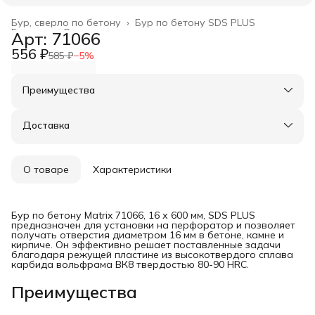
Бур, сверло по бетону
›
Бур по бетону SDS PLUS
Главная
›
Расходные материалы
›
Арт: 71066
556 ₽
585 ₽
−
5
%
Преимущества
Оплата частями в Сплит
Доставка в пункты выдачи или до двери
Доставка
Удобный возврат
О товаре
Характеристики
Бур по бетону Matrix 71066, 16 х 600 мм, SDS PLUS
предназначен для установки на перфоратор и позволяет
получать отверстия диаметром 16 мм в бетоне, камне и
кирпиче. Он эффективно решает поставленные задачи
благодаря режущей пластине из высокотвердого сплава
карбида вольфрама ВК8 твердостью 80-90 HRC.
Преимущества