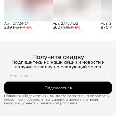
Арт: 27724-1/4
Арт: 27738-1/2
Арт: 281
239 ₽
562 ₽
870 ₽
251 ₽
−
5
%
591 ₽
−
5
%
91
Получите скидку
Подпишитесь на наши акции и новости и
получите скидку на следующий заказ
Подписаться
Нажимая «Подписаться», вы даете согласие на обработку
указанных персональных данных в целях получения
информационной и рекламной рассылки