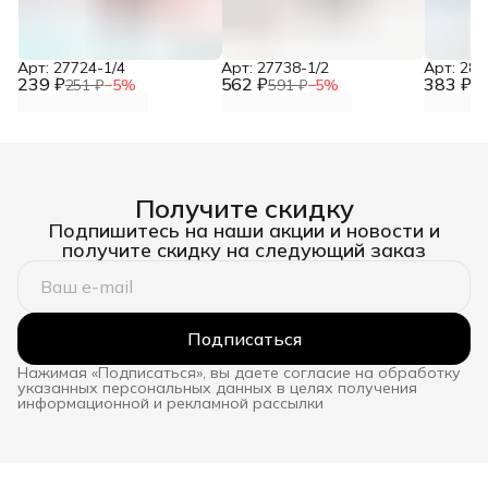
Арт: 27724-1/4
Арт: 27738-1/2
Арт: 281
239 ₽
562 ₽
383 ₽
251 ₽
−
5
%
591 ₽
−
5
%
40
Получите скидку
Подпишитесь на наши акции и новости и
получите скидку на следующий заказ
Подписаться
Нажимая «Подписаться», вы даете согласие на обработку
указанных персональных данных в целях получения
информационной и рекламной рассылки