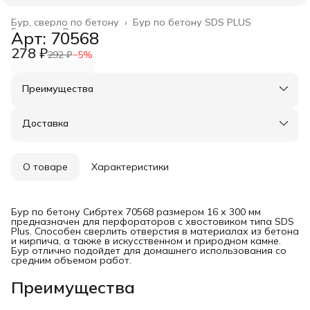
Бур, сверло по бетону
›
Бур по бетону SDS PLUS
Главная
›
Расходные материалы
›
Арт: 70568
278 ₽
292 ₽
−
5
%
Преимущества
Оплата частями в Сплит
Доставка в пункты выдачи или до двери
Доставка
Удобный возврат
О товаре
Характеристики
Бур по бетону Сибртех 70568 размером 16 х 300 мм
предназначен для перфораторов с хвостовиком типа SDS
Plus. Способен сверлить отверстия в материалах из бетона
и кирпича, а также в искусственном и природном камне.
Бур отлично подойдет для домашнего использования со
средним объемом работ.
Преимущества