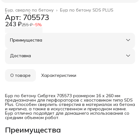
Бур, сверло по бетону
›
Бур по бетону SDS PLUS
Главная
›
Расходные материалы
›
Арт: 705573
243 ₽
255 ₽
−
5
%
Преимущества
Оплата частями в Сплит
Доставка в пункты выдачи или до двери
Доставка
Удобный возврат
О товаре
Характеристики
Бур по бетону Сибртех 705573 размером 16 х 260 мм
предназначен для перфораторов с хвостовиком типа SDS
Plus. Способен сверлить отверстия в материалах из бетона
и кирпича, а также в искусственном и природном камне.
Бур отлично подойдет для домашнего использования со
средним объемом работ.
Преимущества