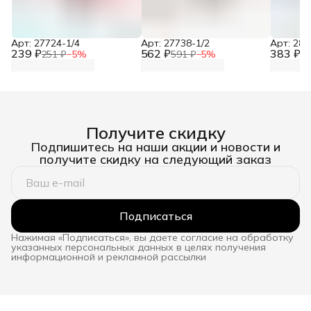
Арт: 27724-1/4
Арт: 27738-1/2
Арт: 281
239 ₽
562 ₽
383 ₽
251 ₽
−
5
%
591 ₽
−
5
%
40
Получите скидку
Подпишитесь на наши акции и новости и
получите скидку на следующий заказ
Подписаться
Нажимая «Подписаться», вы даете согласие на обработку
указанных персональных данных в целях получения
информационной и рекламной рассылки