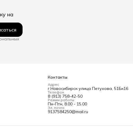
ку на
саться
сональных
Контакты
Адрес
г.Новосибирск улица Петухова, 51Бк16
Телефон
8 (913) 758-42-50
Режим работы
Пн-Птн, 8.00 - 15.00
Эл. почта
9137584250@mail.ru