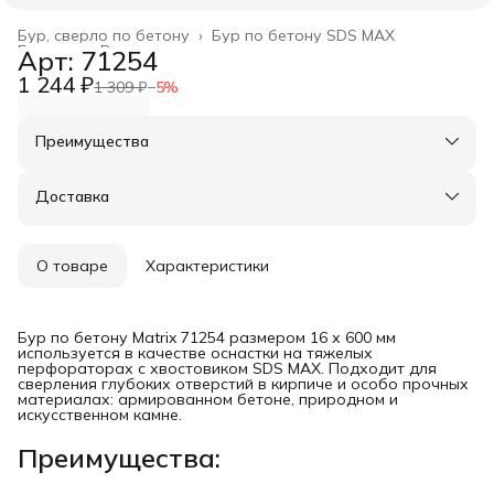
Бур, сверло по бетону
›
Бур по бетону SDS МАХ
Главная
›
Расходные материалы
›
Арт: 71254
1 244 ₽
1 309 ₽
−
5
%
Преимущества
Оплата частями в Сплит
Доставка в пункты выдачи или до двери
Доставка
Удобный возврат
О товаре
Характеристики
Бур по бетону Matrix 71254 размером 16 х 600 мм
используется в качестве оснастки на тяжелых
перфораторах с хвостовиком SDS MAX. Подходит для
сверления глубоких отверстий в кирпиче и особо прочных
материалах: армированном бетоне, природном и
искусственном камне.
Преимущества: