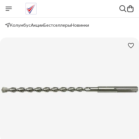
Колумбус
Акции
Бестселлеры
Новинки