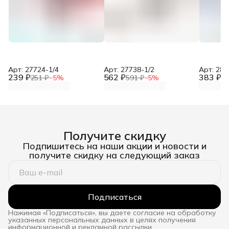
Арт: 27724-1/4
Арт: 27738-1/2
Арт: 281
239 ₽
562 ₽
383 ₽
251 ₽
−
5
%
591 ₽
−
5
%
40
Получите скидку
Подпишитесь на наши акции и новости и
получите скидку на следующий заказ
Подписаться
Нажимая «Подписаться», вы даете согласие на обработку
указанных персональных данных в целях получения
информационной и рекламной рассылки