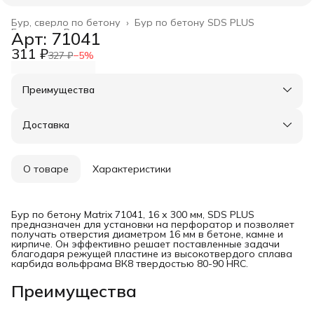
Бур, сверло по бетону
›
Бур по бетону SDS PLUS
Главная
›
Расходные материалы
›
Арт: 71041
311 ₽
327 ₽
−
5
%
Преимущества
Оплата частями в Сплит
Доставка в пункты выдачи или до двери
Доставка
Удобный возврат
О товаре
Характеристики
Бур по бетону Matrix 71041, 16 х 300 мм, SDS PLUS
предназначен для установки на перфоратор и позволяет
получать отверстия диаметром 16 мм в бетоне, камне и
кирпиче. Он эффективно решает поставленные задачи
благодаря режущей пластине из высокотвердого сплава
карбида вольфрама ВК8 твердостью 80-90 HRC.
Преимущества