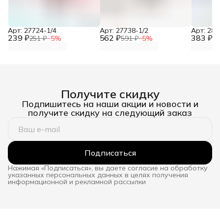
Арт: 27724-1/4
Арт: 27738-1/2
Арт: 281
239 ₽
562 ₽
383 ₽
251 ₽
−
5
%
591 ₽
−
5
%
40
Получите скидку
Подпишитесь на наши акции и новости и
получите скидку на следующий заказ
Подписаться
Нажимая «Подписаться», вы даете согласие на обработку
указанных персональных данных в целях получения
информационной и рекламной рассылки