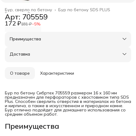
Бур, сверло по бетону
›
Бур по бетону SDS PLUS
Главная
›
Расходные материалы
›
Арт: 705559
172 ₽
181 ₽
−
5
%
Преимущества
Оплата частями в Сплит
Доставка в пункты выдачи или до двери
Доставка
Удобный возврат
О товаре
Характеристики
Бур по бетону Сибртех 705559 размером 16 х 160 мм
предназначен для перфораторов с хвостовиком типа SDS
Plus. Способен сверлить отверстия в материалах из бетона
и кирпича, а также в искусственном и природном камне.
Бур отлично подойдет для домашнего использования со
средним объемом работ.
Преимущества