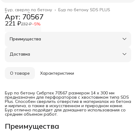
Бур, сверло по бетону
›
Бур по бетону SDS PLUS
Главная
›
Расходные материалы
›
Арт: 70567
221 ₽
232 ₽
−
5
%
Преимущества
Оплата частями в Сплит
Доставка в пункты выдачи или до двери
Доставка
Удобный возврат
О товаре
Характеристики
Бур по бетону Сибртех 70567 размером 14 х 300 мм
предназначен для перфораторов с хвостовиком типа SDS
Plus. Способен сверлить отверстия в материалах из бетона
и кирпича, а также в искусственном и природном камне.
Бур отлично подойдет для домашнего использования со
средним объемом работ.
Преимущества