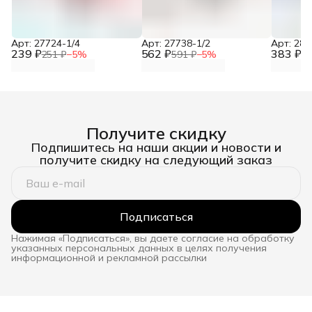
Арт: 27724-1/4
Арт: 27738-1/2
Арт: 281
239 ₽
562 ₽
383 ₽
251 ₽
−
5
%
591 ₽
−
5
%
40
Получите скидку
Подпишитесь на наши акции и новости и
получите скидку на следующий заказ
Подписаться
Нажимая «Подписаться», вы даете согласие на обработку
указанных персональных данных в целях получения
информационной и рекламной рассылки