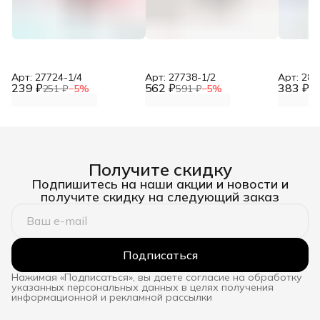
Арт: 27724-1/4
Арт: 27738-1/2
Арт: 281
239 ₽
562 ₽
383 ₽
251 ₽
−
5
%
591 ₽
−
5
%
40
Получите скидку
Подпишитесь на наши акции и новости и
получите скидку на следующий заказ
Подписаться
Нажимая «Подписаться», вы даете согласие на обработку
указанных персональных данных в целях получения
информационной и рекламной рассылки