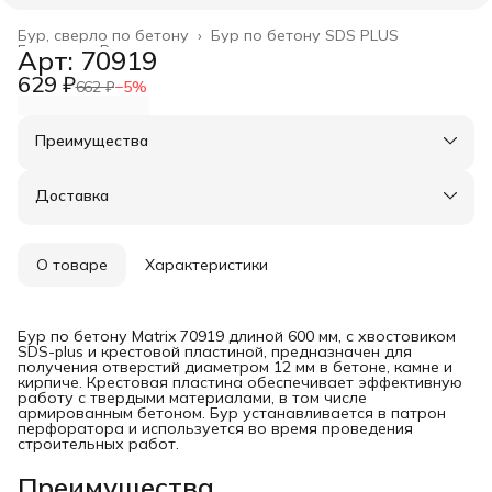
Бур, сверло по бетону
›
Бур по бетону SDS PLUS
Главная
›
Расходные материалы
›
Арт: 70919
629 ₽
662 ₽
−
5
%
Преимущества
Оплата частями в Сплит
Доставка в пункты выдачи или до двери
Доставка
Удобный возврат
О товаре
Характеристики
Бур по бетону Matrix 70919 длиной 600 мм, с хвостовиком
SDS-plus и крестовой пластиной, предназначен для
получения отверстий диаметром 12 мм в бетоне, камне и
кирпиче. Крестовая пластина обеспечивает эффективную
работу с твердыми материалами, в том числе
армированным бетоном. Бур устанавливается в патрон
перфоратора и используется во время проведения
строительных работ.
Преимущества