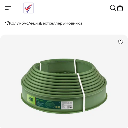
Колумбус
Акции
Бестселлеры
Новинки