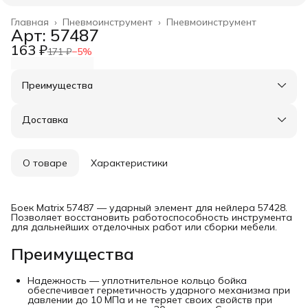
Главная
›
Пневмоинструмент
›
Пневмоинструмент
Арт: 57487
163 ₽
171 ₽
−
5
%
Преимущества
Оплата частями в Сплит
Доставка в пункты выдачи или до двери
Доставка
Удобный возврат
О товаре
Характеристики
Боек Matrix 57487 — ударный элемент для нейлера 57428.
Позволяет восстановить работоспособность инструмента
для дальнейших отделочных работ или сборки мебели.
Преимущества
Надежность — уплотнительное кольцо бойка
обеспечивает герметичность ударного механизма при
давлении до 10 МПа и не теряет своих свойств при