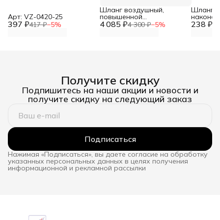
Шланг воздушный,
Шланг с
Арт: VZ-0420-25
повышенной
наконеч
397 ₽
4 085 ₽
эластичности для пневмо
238 ₽
VZ-0731
417 ₽
−
5
%
4 300 ₽
−
5
%
25
соединений 8мм х 15мм
50 метров 20бар
Получите скидку
Подпишитесь на наши акции и новости и
получите скидку на следующий заказ
Подписаться
Нажимая «Подписаться», вы даете согласие на обработку
указанных персональных данных в целях получения
информационной и рекламной рассылки