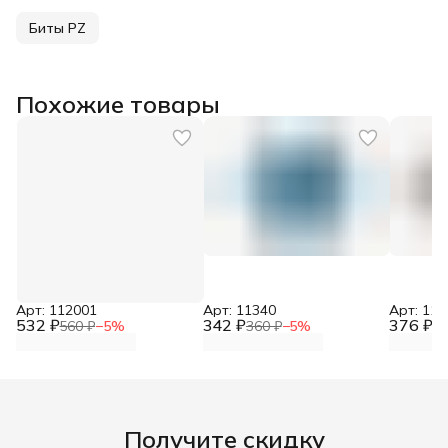
Биты PZ
Похожие товары
Арт: 112001
Арт: 11340
Арт: 112
532 ₽
342 ₽
376 ₽
560 ₽
−
5
%
360 ₽
−
5
%
39
Получите скидку