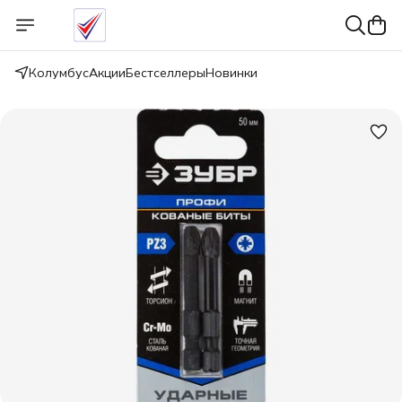
Колумбус
Акции
Бестселлеры
Новинки