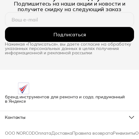
Подпишитесь на наши акции и новости и
получите скидку на следующий заказ
Подписаться
Нажимая «Подписаться», вы даете согласие на обработку
указанных персональных данных в целях получения
информационной и рекламной рассылки
бренд инструментов для ремонта и сада, придуманный
в Яндексе
Контакты
Адрес
г.Новосибирск улица Петухова, 51Бк16
ООО NORCOD
Оплата
Доставка
Правила возврата
Реквизиты
О
Телефон
8 (913) 758-42-50