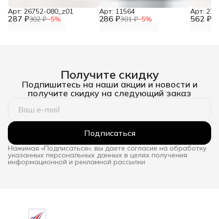
Арт: 26752-080_z01
Арт: 11564
Арт: 277
287 ₽
286 ₽
562 ₽
302 ₽
−
5
%
301 ₽
−
5
%
59
Получите скидку
Подпишитесь на наши акции и новости и
получите скидку на следующий заказ
Подписаться
Нажимая «Подписаться», вы даете согласие на обработку
указанных персональных данных в целях получения
информационной и рекламной рассылки