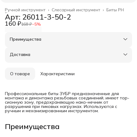
Ручной инструмент
›
Слесарный инструмент
›
Биты PH
Главная
›
Арт: 26011-3-50-2
160 ₽
168 ₽
−
5
%
Преимущества
Оплата частями в Сплит
Доставка в пункты выдачи или до двери
Доставка
Удобный возврат
О товаре
Характеристики
Профессиональные биты ЗУБР предназначенные для
монтажа и демонтажа резьбовых соединений, имеют тор-
сионную зону, предохраняющую нако-нечник от
разрушения при пиковых нагрузках. Используются с
ручным и механизированным инструментом.
Преимущества