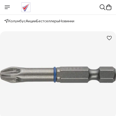
Колумбус
Акции
Бестселлеры
Новинки