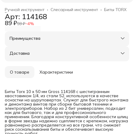
Ручной инструмент
›
Слесарный инструмент
›
Биты TORX
Главная
›
Арт: 114168
89 ₽
93 ₽
−
4
%
Преимущества
Оплата частями в Сплит
Доставка в пункты выдачи или до двери
Доставка
Удобный возврат
О товаре
Характеристики
Биты Torx 10 х 50 мм Gross 114168 с шестигранным
хвостовиком 1/4, из стали S2, используются в качестве
оснастки на шуруповертах. Служат для быстрого монтажа
и демонтажа винтов при сборке бытовой техники и
электроприборов. Набор из 2 бит универсален, подходит
как для бытового, так и для профессионального
применения. Благодаря конструктивной особенности шлиц
в форме звезды надежно сцепляется с крепежом, нагрузка
равномерно распределяется на все грани, что снижает
риск соскальзывания биты и обеспечивает высокую
точность работ.