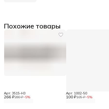
Похожие товары
Арт: 3515-H3
Арт: 1002-50
266 ₽
100 ₽
280 ₽
−
5
%
105 ₽
−
5
%