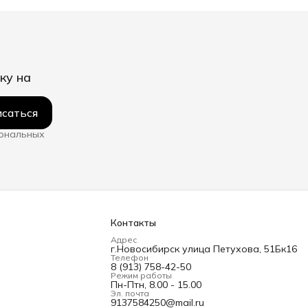
ку на
саться
сональных
Контакты
Адрес
г.Новосибирск улица Петухова, 51Бк16
Телефон
8 (913) 758-42-50
Режим работы
Пн-Птн, 8.00 - 15.00
Эл. почта
9137584250@mail.ru