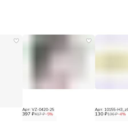
Арт: VZ-0420-25
Арт: 10155-H3_z
397 ₽
130 ₽
417 ₽
−
5
%
136 ₽
−
4
%