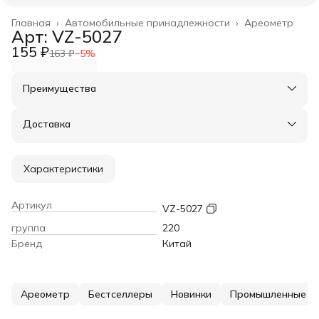
Главная
›
Автомобильные принадлежности
›
Ареометр
Арт: VZ-5027
155 ₽
163 ₽
−
5
%
Преимущества
Оплата частями в Сплит
Доставка в пункты выдачи или до двери
Доставка
Удобный возврат
Характеристики
Артикул
VZ-5027
группа
220
Бренд
Китай
Ареометр
Бестселлеры
Новинки
Промышленные т